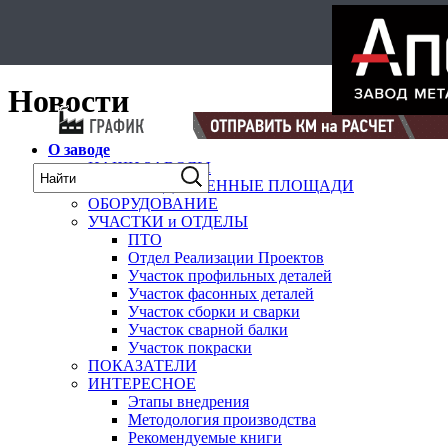
Select Language
▼
карта
Новости
О заводе
НАШИ ЗАВОДЫ
ПРОИЗВОДСТВЕННЫЕ ПЛОЩАДИ
ОБОРУДОВАНИЕ
УЧАСТКИ и ОТДЕЛЫ
ПТО
Отдел Реализации Проектов
Участок профильных деталей
Участок фасонных деталей
Участок сборки и сварки
Участок сварной балки
Участок покраски
ПОКАЗАТЕЛИ
ИНТЕРЕСНОЕ
Этапы внедрения
Методология производства
Рекомендуемые книги