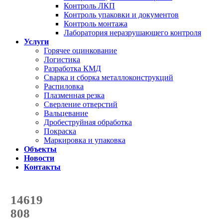
Контроль ЛКП
Контроль упаковки и документов
Контроль монтажа
Лаборатория неразрушающего контроля
Услуги
Горячее оцинкование
Логистика
Разработка КМД
Сварка и сборка металлоконструкций
Распиловка
Плазменная резка
Сверление отверстий
Вальцевание
Дробеструйная обработка
Покраска
Маркировка и упаковка
Объекты
Новости
Контакты
Счетчик количества
отгруженных тонн
14619
с начала года
808
с начала месяца