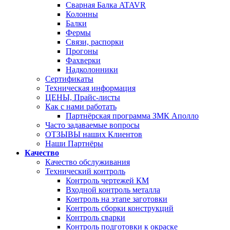
Сварная Балка ATAVR
Колонны
Балки
Фермы
Связи, распорки
Прогоны
Фахверки
Надколонники
Сертификаты
Техническая информация
ЦЕНЫ, Прайс-листы
Как с нами работать
Партнёрская программа ЗМК Аполло
Часто задаваемые вопросы
ОТЗЫВЫ наших Клиентов
Наши Партнёры
Качество
Качество обслуживания
Технический контроль
Контроль чертежей КМ
Входной контроль металла
Контроль на этапе заготовки
Контроль сборки конструкций
Контроль сварки
Контроль подготовки к окраске