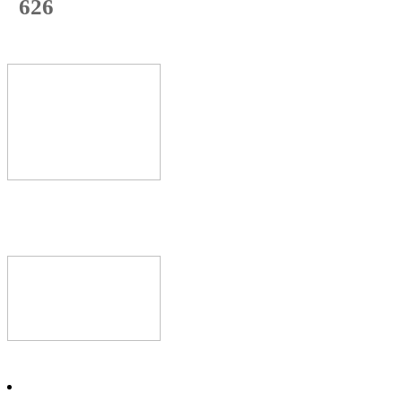
626
с начала недели
68
%
Текущая
загрузка
Новое видео