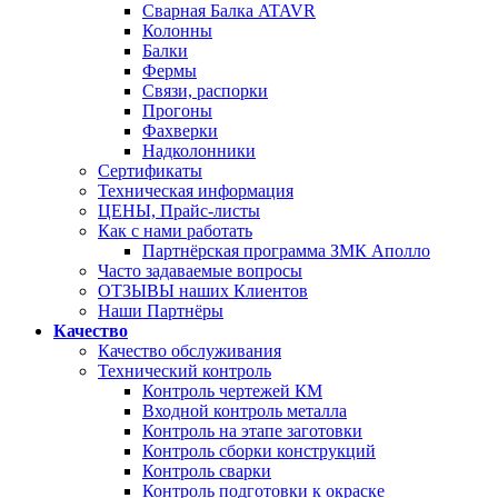
Сварная Балка ATAVR
Колонны
Балки
Фермы
Связи, распорки
Прогоны
Фахверки
Надколонники
Сертификаты
Техническая информация
ЦЕНЫ, Прайс-листы
Как с нами работать
Партнёрская программа ЗМК Аполло
Часто задаваемые вопросы
ОТЗЫВЫ наших Клиентов
Наши Партнёры
Качество
Качество обслуживания
Технический контроль
Контроль чертежей КМ
Входной контроль металла
Контроль на этапе заготовки
Контроль сборки конструкций
Контроль сварки
Контроль подготовки к окраске