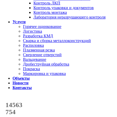
Контроль ЛКП
Контроль упаковки и документов
Контроль монтажа
Лаборатория неразрушающего контроля
Услуги
Горячее оцинкование
Логистика
Разработка КМД
Сварка и сборка металлоконструкций
Распиловка
Плазменная резка
Сверление отверстий
Вальцевание
Дробеструйная обработка
Покраска
Маркировка и упаковка
Объекты
Новости
Контакты
Счетчик количества
отгруженных тонн
14563
с начала года
754
с начала месяца