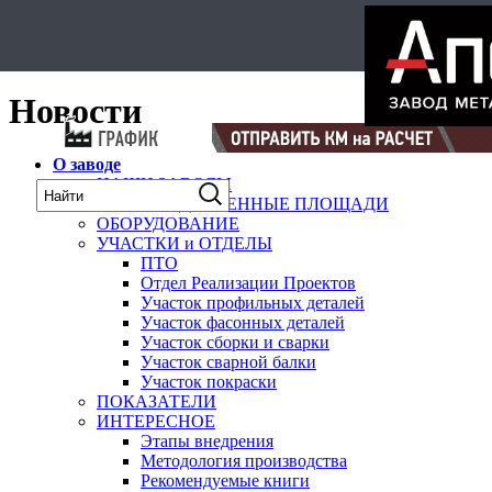
Select Language
▼
карта
Новости
О заводе
НАШИ ЗАВОДЫ
ПРОИЗВОДСТВЕННЫЕ ПЛОЩАДИ
ОБОРУДОВАНИЕ
УЧАСТКИ и ОТДЕЛЫ
ПТО
Отдел Реализации Проектов
Участок профильных деталей
Участок фасонных деталей
Участок сборки и сварки
Участок сварной балки
Участок покраски
ПОКАЗАТЕЛИ
ИНТЕРЕСНОЕ
Этапы внедрения
Методология производства
Рекомендуемые книги