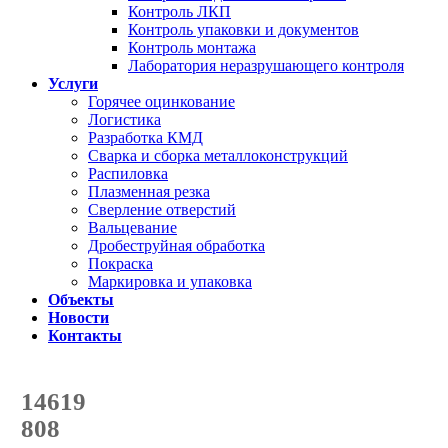
Контроль ЛКП
Контроль упаковки и документов
Контроль монтажа
Лаборатория неразрушающего контроля
Услуги
Горячее оцинкование
Логистика
Разработка КМД
Сварка и сборка металлоконструкций
Распиловка
Плазменная резка
Сверление отверстий
Вальцевание
Дробеструйная обработка
Покраска
Маркировка и упаковка
Объекты
Новости
Контакты
Счетчик количества
отгруженных тонн
14619
с начала года
808
с начала месяца