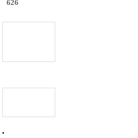
626
с начала недели
68
%
Текущая
загрузка