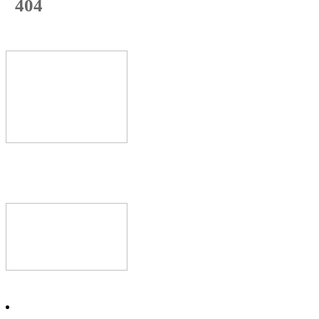
404
с начала недели
74
%
Текущая
загрузка