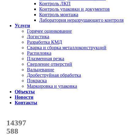
Контроль ЛКП
Контроль упаковки и документов
Контроль монтажа
Лаборатория неразрушающего контроля
Услуги
Горячее оцинкование
Логистика
Разработка КМД
Сварка и сборка металлоконструкций
Распиловка
Плазменная резка
Сверление отверстий
Вальцевание
Дробеструйная обработка
Покраска
Маркировка и упаковка
Объекты
Новости
Контакты
Счетчик количества
отгруженных тонн
14397
с начала года
588
с начала месяца