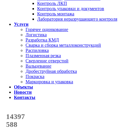
Контроль ЛКП
Контроль упаковки и документов
Контроль монтажа
Лаборатория неразрушающего контроля
Услуги
Горячее оцинкование
Логистика
Разработка КМД
Сварка и сборка металлоконструкций
Распиловка
Плазменная резка
Сверление отверстий
Вальцевание
Дробеструйная обработка
Покраска
Маркировка и упаковка
Объекты
Новости
Контакты
Счетчик количества
отгруженных тонн
14397
с начала года
588
с начала месяца