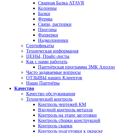
Сварная Балка ATAVR
Колонны
Балки
Фермы
Связи, распорки
Прогоны
Фахверки
Надколонники
Сертификаты
Техническая информация
ЦЕНЫ, Прайс-листы
Как с нами работать
Партнёрская программа ЗМК Аполло
Часто задаваемые вопросы
ОТЗЫВЫ наших Клиентов
Наши Партнёры
Качество
Качество обслуживания
Технический контроль
Контроль чертежей КМ
Входной контроль металла
Контроль на этапе заготовки
Контроль сборки конструкций
Контроль сварки
Контроль подготовки к окраске