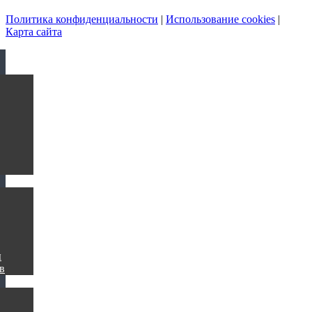
Политика конфиденциальности
|
Использование cookies
|
Карта сайта
ы
в