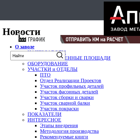
Select Language
▼
карта
Новости
О заводе
НАШИ ЗАВОДЫ
ПРОИЗВОДСТВЕННЫЕ ПЛОЩАДИ
ОБОРУДОВАНИЕ
УЧАСТКИ и ОТДЕЛЫ
ПТО
Отдел Реализации Проектов
Участок профильных деталей
Участок фасонных деталей
Участок сборки и сварки
Участок сварной балки
Участок покраски
ПОКАЗАТЕЛИ
ИНТЕРЕСНОЕ
Этапы внедрения
Методология производства
Рекомендуемые книги