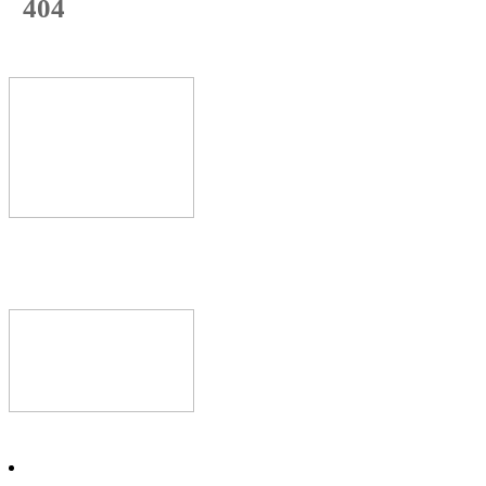
404
с начала недели
74
%
Текущая
загрузка
Новое видео