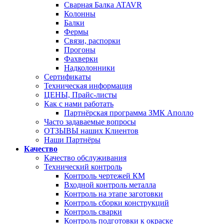
Сварная Балка ATAVR
Колонны
Балки
Фермы
Связи, распорки
Прогоны
Фахверки
Надколонники
Сертификаты
Техническая информация
ЦЕНЫ, Прайс-листы
Как с нами работать
Партнёрская программа ЗМК Аполло
Часто задаваемые вопросы
ОТЗЫВЫ наших Клиентов
Наши Партнёры
Качество
Качество обслуживания
Технический контроль
Контроль чертежей КМ
Входной контроль металла
Контроль на этапе заготовки
Контроль сборки конструкций
Контроль сварки
Контроль подготовки к окраске