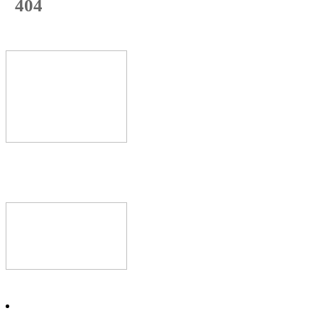
404
с начала недели
74
%
Текущая
загрузка
Новое видео