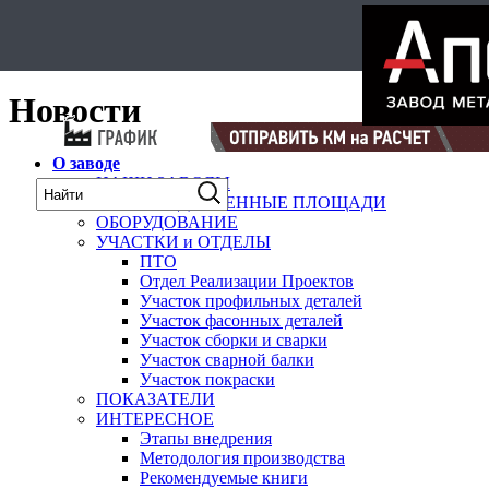
Select Language
▼
карта
Новости
О заводе
НАШИ ЗАВОДЫ
ПРОИЗВОДСТВЕННЫЕ ПЛОЩАДИ
ОБОРУДОВАНИЕ
УЧАСТКИ и ОТДЕЛЫ
ПТО
Отдел Реализации Проектов
Участок профильных деталей
Участок фасонных деталей
Участок сборки и сварки
Участок сварной балки
Участок покраски
ПОКАЗАТЕЛИ
ИНТЕРЕСНОЕ
Этапы внедрения
Методология производства
Рекомендуемые книги