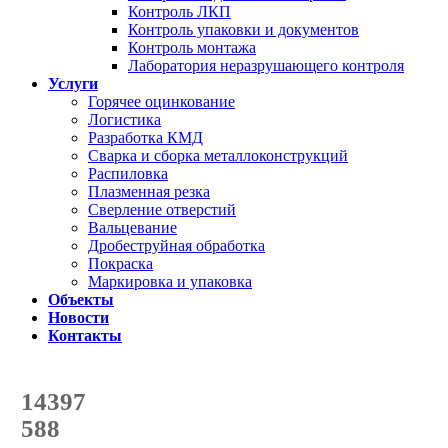
Контроль ЛКП
Контроль упаковки и документов
Контроль монтажа
Лаборатория неразрушающего контроля
Услуги
Горячее оцинкование
Логистика
Разработка КМД
Сварка и сборка металлоконструкций
Распиловка
Плазменная резка
Сверление отверстий
Вальцевание
Дробеструйная обработка
Покраска
Маркировка и упаковка
Объекты
Новости
Контакты
Счетчик количества
отгруженных тонн
14397
с начала года
588
с начала месяца