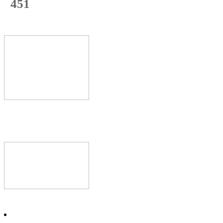
451
с начала недели
68
%
Текущая
загрузка
Новое видео