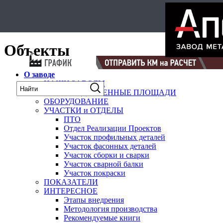
Select Language
▼
карта
Объекты
О заводе
НАШИ ЗАВОДЫ
ПРОИЗВОДСТВЕННЫЕ ПЛОЩАДИ
ОБОРУДОВАНИЕ
УЧАСТКИ и ОТДЕЛЫ
ПТО
Отдел Реализации Проектов
Участок профильных деталей
Участок фасонных деталей
Участок сборки и сварки
Участок сварной балки
Участок покраски
ПОКАЗАТЕЛИ
ИНТЕРЕСНОЕ
Этапы внедрения
Методология производства
Рекомендуемые книги