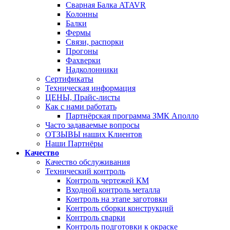
Сварная Балка ATAVR
Колонны
Балки
Фермы
Связи, распорки
Прогоны
Фахверки
Надколонники
Сертификаты
Техническая информация
ЦЕНЫ, Прайс-листы
Как с нами работать
Партнёрская программа ЗМК Аполло
Часто задаваемые вопросы
ОТЗЫВЫ наших Клиентов
Наши Партнёры
Качество
Качество обслуживания
Технический контроль
Контроль чертежей КМ
Входной контроль металла
Контроль на этапе заготовки
Контроль сборки конструкций
Контроль сварки
Контроль подготовки к окраске