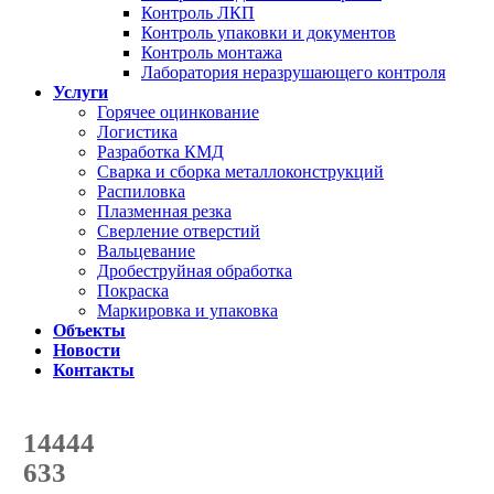
Контроль ЛКП
Контроль упаковки и документов
Контроль монтажа
Лаборатория неразрушающего контроля
Услуги
Горячее оцинкование
Логистика
Разработка КМД
Сварка и сборка металлоконструкций
Распиловка
Плазменная резка
Сверление отверстий
Вальцевание
Дробеструйная обработка
Покраска
Маркировка и упаковка
Объекты
Новости
Контакты
Счетчик количества
отгруженных тонн
14444
с начала года
633
с начала месяца