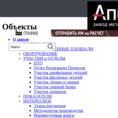
Select Language
▼
карта
Объекты
О заводе
НАШИ ЗАВОДЫ
ПРОИЗВОДСТВЕННЫЕ ПЛОЩАДИ
ОБОРУДОВАНИЕ
УЧАСТКИ и ОТДЕЛЫ
ПТО
Отдел Реализации Проектов
Участок профильных деталей
Участок фасонных деталей
Участок сборки и сварки
Участок сварной балки
Участок покраски
ПОКАЗАТЕЛИ
ИНТЕРЕСНОЕ
Этапы внедрения
Методология производства
Рекомендуемые книги