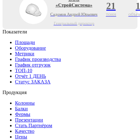
21
«СтройСистема»
тонн
объе
Садомов Андрей Юрьевич
Генеральный директор
Показатели
Площади
Оборудование
Метрики
График производства
График отгрузок
ТОП-10
Отчёт 1 ДЕНЬ
Статус ЗАКАЗА
Продукция
Колонны
Балки
Фермы
Презентации
Стать Партнёром
Качество
Цены