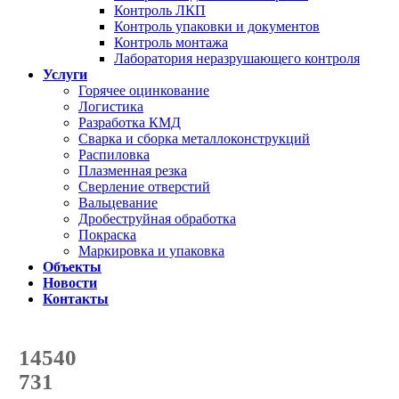
Контроль ЛКП
Контроль упаковки и документов
Контроль монтажа
Лаборатория неразрушающего контроля
Услуги
Горячее оцинкование
Логистика
Разработка КМД
Сварка и сборка металлоконструкций
Распиловка
Плазменная резка
Сверление отверстий
Вальцевание
Дробеструйная обработка
Покраска
Маркировка и упаковка
Объекты
Новости
Контакты
Счетчик количества
отгруженных тонн
14540
с начала года
731
с начала месяца