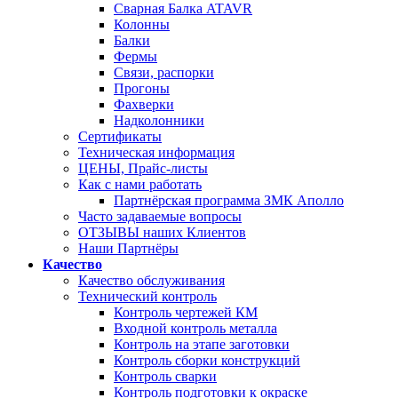
Сварная Балка ATAVR
Колонны
Балки
Фермы
Связи, распорки
Прогоны
Фахверки
Надколонники
Сертификаты
Техническая информация
ЦЕНЫ, Прайс-листы
Как с нами работать
Партнёрская программа ЗМК Аполло
Часто задаваемые вопросы
ОТЗЫВЫ наших Клиентов
Наши Партнёры
Качество
Качество обслуживания
Технический контроль
Контроль чертежей КМ
Входной контроль металла
Контроль на этапе заготовки
Контроль сборки конструкций
Контроль сварки
Контроль подготовки к окраске