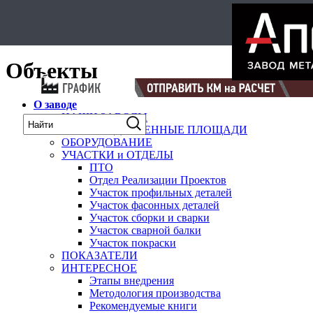
Select Language
▼
карта
Объекты
О заводе
НАШИ ЗАВОДЫ
ПРОИЗВОДСТВЕННЫЕ ПЛОЩАДИ
ОБОРУДОВАНИЕ
УЧАСТКИ и ОТДЕЛЫ
ПТО
Отдел Реализации Проектов
Участок профильных деталей
Участок фасонных деталей
Участок сборки и сварки
Участок сварной балки
Участок покраски
ПОКАЗАТЕЛИ
ИНТЕРЕСНОЕ
Этапы внедрения
Методология производства
Рекомендуемые книги