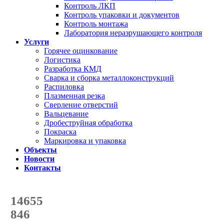
Контроль ЛКП
Контроль упаковки и документов
Контроль монтажа
Лаборатория неразрушающего контроля
Услуги
Горячее оцинкование
Логистика
Разработка КМД
Сварка и сборка металлоконструкций
Распиловка
Плазменная резка
Сверление отверстий
Вальцевание
Дробеструйная обработка
Покраска
Маркировка и упаковка
Объекты
Новости
Контакты
Счетчик количества
отгруженных тонн
14655
с начала года
846
с начала месяца