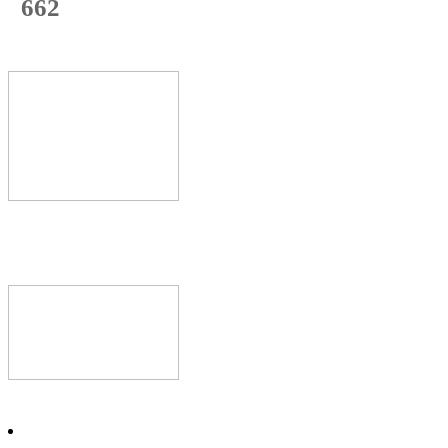
662
с начала недели
71
%
Текущая
загрузка
Новое видео