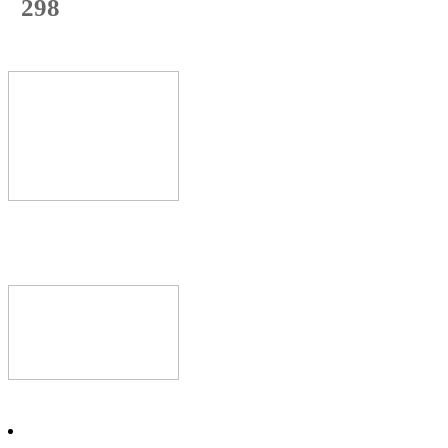
298
с начала недели
60
%
Текущая
загрузка
Новое видео