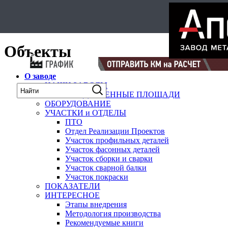
Select Language
▼
карта
Объекты
О заводе
НАШИ ЗАВОДЫ
ПРОИЗВОДСТВЕННЫЕ ПЛОЩАДИ
ОБОРУДОВАНИЕ
УЧАСТКИ и ОТДЕЛЫ
ПТО
Отдел Реализации Проектов
Участок профильных деталей
Участок фасонных деталей
Участок сборки и сварки
Участок сварной балки
Участок покраски
ПОКАЗАТЕЛИ
ИНТЕРЕСНОЕ
Этапы внедрения
Методология производства
Рекомендуемые книги