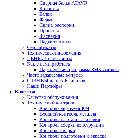
Сварная Балка ATAVR
Колонны
Балки
Фермы
Связи, распорки
Прогоны
Фахверки
Надколонники
Сертификаты
Техническая информация
ЦЕНЫ, Прайс-листы
Как с нами работать
Партнёрская программа ЗМК Аполло
Часто задаваемые вопросы
ОТЗЫВЫ наших Клиентов
Наши Партнёры
Качество
Качество обслуживания
Технический контроль
Контроль чертежей КМ
Входной контроль металла
Контроль на этапе заготовки
Контроль сборки конструкций
Контроль сварки
Контроль подготовки к окраске