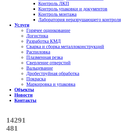
Контроль ЛКП
Контроль упаковки и документов
Контроль монтажа
Лаборатория неразрушающего контроля
Услуги
Горячее оцинкование
Логистика
Разработка КМД
Сварка и сборка металлоконструкций
Распиловка
Плазменная резка
Сверление отверстий
Вальцевание
Дробеструйная обработка
Покраска
Маркировка и упаковка
Объекты
Новости
Контакты
Счетчик количества
отгруженных тонн
14291
с начала года
481
с начала месяца