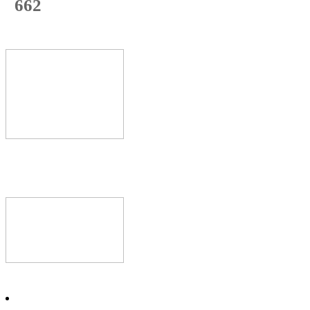
662
с начала недели
71
%
Текущая
загрузка
Новое видео