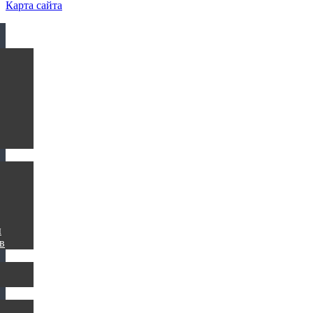
Карта сайта
ы
в