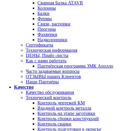
Сварная Балка ATAVR
Колонны
Балки
Фермы
Связи, распорки
Прогоны
Фахверки
Надколонники
Сертификаты
Техническая информация
ЦЕНЫ, Прайс-листы
Как с нами работать
Партнёрская программа ЗМК Аполло
Часто задаваемые вопросы
ОТЗЫВЫ наших Клиентов
Наши Партнёры
Качество
Качество обслуживания
Технический контроль
Контроль чертежей КМ
Входной контроль металла
Контроль на этапе заготовки
Контроль сборки конструкций
Контроль сварки
Контроль подготовки к окраске