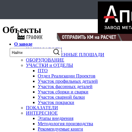
Select Language
▼
карта
Объекты
О заводе
НАШИ ЗАВОДЫ
ПРОИЗВОДСТВЕННЫЕ ПЛОЩАДИ
ОБОРУДОВАНИЕ
УЧАСТКИ и ОТДЕЛЫ
ПТО
Отдел Реализации Проектов
Участок профильных деталей
Участок фасонных деталей
Участок сборки и сварки
Участок сварной балки
Участок покраски
ПОКАЗАТЕЛИ
ИНТЕРЕСНОЕ
Этапы внедрения
Методология производства
Рекомендуемые книги