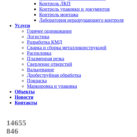
Контроль ЛКП
Контроль упаковки и документов
Контроль монтажа
Лаборатория неразрушающего контроля
Услуги
Горячее оцинкование
Логистика
Разработка КМД
Сварка и сборка металлоконструкций
Распиловка
Плазменная резка
Сверление отверстий
Вальцевание
Дробеструйная обработка
Покраска
Маркировка и упаковка
Объекты
Новости
Контакты
Счетчик количества
отгруженных тонн
14655
с начала года
846
с начала месяца