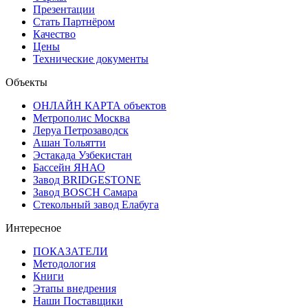
Презентации
Стать Партнёром
Качество
Цены
Технические документы
Объекты
ОНЛАЙН КАРТА объектов
Метрополис Москва
Леруа Петрозаводск
Ашан Тольятти
Эстакада Узбекистан
Бассейн ЯНАО
Завод BRIDGESTONE
Завод BOSCH Самара
Стекольный завод Елабуга
Интересное
ПОКАЗАТЕЛИ
Методология
Книги
Этапы внедрения
Наши Поставщики