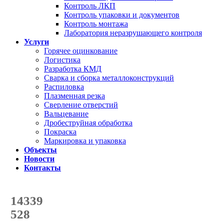
Контроль ЛКП
Контроль упаковки и документов
Контроль монтажа
Лаборатория неразрушающего контроля
Услуги
Горячее оцинкование
Логистика
Разработка КМД
Сварка и сборка металлоконструкций
Распиловка
Плазменная резка
Сверление отверстий
Вальцевание
Дробеструйная обработка
Покраска
Маркировка и упаковка
Объекты
Новости
Контакты
Счетчик количества
отгруженных тонн
14339
с начала года
528
с начала месяца