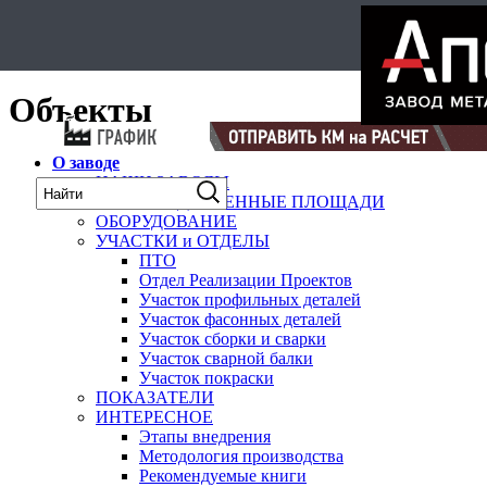
Select Language
▼
карта
Объекты
О заводе
НАШИ ЗАВОДЫ
ПРОИЗВОДСТВЕННЫЕ ПЛОЩАДИ
ОБОРУДОВАНИЕ
УЧАСТКИ и ОТДЕЛЫ
ПТО
Отдел Реализации Проектов
Участок профильных деталей
Участок фасонных деталей
Участок сборки и сварки
Участок сварной балки
Участок покраски
ПОКАЗАТЕЛИ
ИНТЕРЕСНОЕ
Этапы внедрения
Методология производства
Рекомендуемые книги