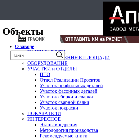
Select Language
▼
карта
Объекты
О заводе
НАШИ ЗАВОДЫ
ПРОИЗВОДСТВЕННЫЕ ПЛОЩАДИ
ОБОРУДОВАНИЕ
УЧАСТКИ и ОТДЕЛЫ
ПТО
Отдел Реализации Проектов
Участок профильных деталей
Участок фасонных деталей
Участок сборки и сварки
Участок сварной балки
Участок покраски
ПОКАЗАТЕЛИ
ИНТЕРЕСНОЕ
Этапы внедрения
Методология производства
Рекомендуемые книги