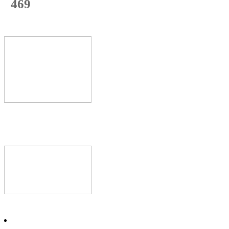
469
с начала недели
70
%
Текущая
загрузка
Новое видео