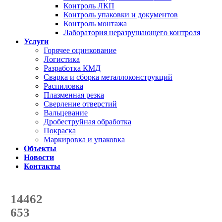
Контроль ЛКП
Контроль упаковки и документов
Контроль монтажа
Лаборатория неразрушающего контроля
Услуги
Горячее оцинкование
Логистика
Разработка КМД
Сварка и сборка металлоконструкций
Распиловка
Плазменная резка
Сверление отверстий
Вальцевание
Дробеструйная обработка
Покраска
Маркировка и упаковка
Объекты
Новости
Контакты
Счетчик количества
отгруженных тонн
14462
с начала года
653
с начала месяца