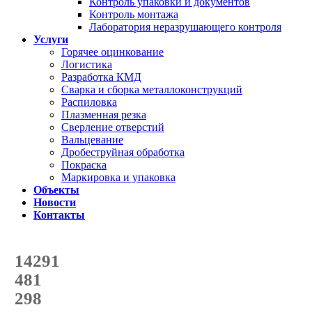
Контроль упаковки и документов
Контроль монтажа
Лаборатория неразрушающего контроля
Услуги
Горячее оцинкование
Логистика
Разработка КМД
Сварка и сборка металлоконструкций
Распиловка
Плазменная резка
Сверление отверстий
Вальцевание
Дробеструйная обработка
Покраска
Маркировка и упаковка
Объекты
Новости
Контакты
Счетчик количества
отгруженных тонн
14291
с начала года
481
с начала месяца
298
с начала недели