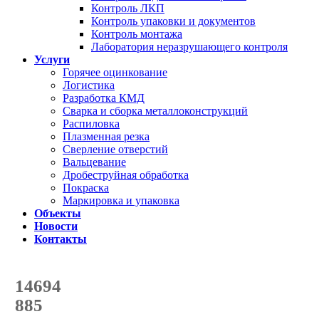
Контроль ЛКП
Контроль упаковки и документов
Контроль монтажа
Лаборатория неразрушающего контроля
Услуги
Горячее оцинкование
Логистика
Разработка КМД
Сварка и сборка металлоконструкций
Распиловка
Плазменная резка
Сверление отверстий
Вальцевание
Дробеструйная обработка
Покраска
Маркировка и упаковка
Объекты
Новости
Контакты
Счетчик количества
отгруженных тонн
14694
с начала года
885
с начала месяца