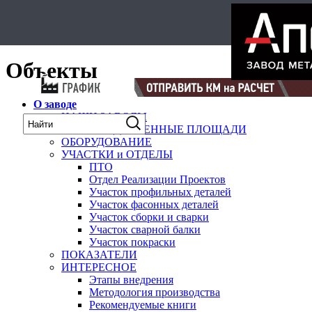
Select Language
▼
карта
Объекты
О заводе
НАШИ ЗАВОДЫ
ПРОИЗВОДСТВЕННЫЕ ПЛОЩАДИ
ОБОРУДОВАНИЕ
УЧАСТКИ и ОТДЕЛЫ
ПТО
Отдел Реализации Проектов
Участок профильных деталей
Участок фасонных деталей
Участок сборки и сварки
Участок сварной балки
Участок покраски
ПОКАЗАТЕЛИ
ИНТЕРЕСНОЕ
Этапы внедрения
Методология производства
Рекомендуемые книги