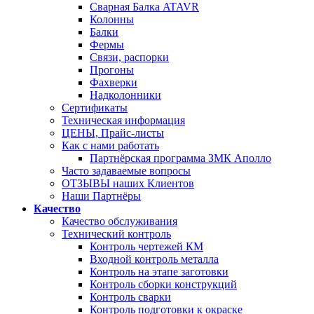
Сварная Балка ATAVR
Колонны
Балки
Фермы
Связи, распорки
Прогоны
Фахверки
Надколонники
Сертификаты
Техническая информация
ЦЕНЫ, Прайс-листы
Как с нами работать
Партнёрская программа ЗМК Аполло
Часто задаваемые вопросы
ОТЗЫВЫ наших Клиентов
Наши Партнёры
Качество
Качество обслуживания
Технический контроль
Контроль чертежей КМ
Входной контроль металла
Контроль на этапе заготовки
Контроль сборки конструкций
Контроль сварки
Контроль подготовки к окраске