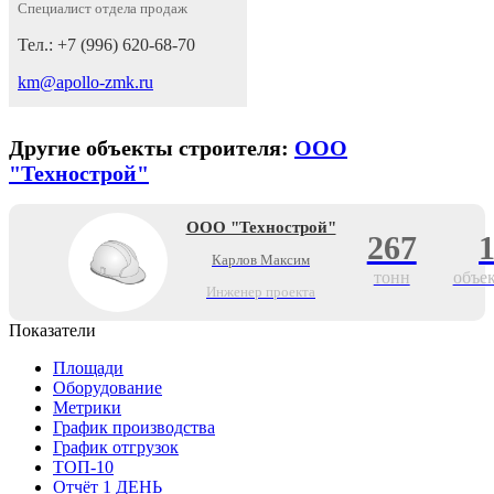
Специалист отдела продаж
Тел.: +7 (996) 620-68-70
km@apollo-zmk.ru
Другие объекты строителя:
ООО
"Технострой"
ООО "Технострой"
267
Карлов Максим
тонн
объе
Инженер проекта
Показатели
Площади
Оборудование
Метрики
График производства
График отгрузок
ТОП-10
Отчёт 1 ДЕНЬ