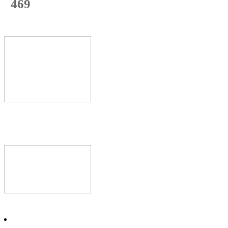
469
с начала недели
70
%
Текущая
загрузка
Новое видео