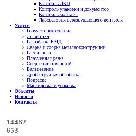
Контроль ЛКП
Контроль упаковки и документов
Контроль монтажа
Лаборатория неразрушающего контроля
Услуги
Горячее оцинкование
Логистика
Разработка КМД
Сварка и сборка металлоконструкций
Распиловка
Плазменная резка
Сверление отверстий
Вальцевание
Дробеструйная обработка
Покраска
Маркировка и упаковка
Объекты
Новости
Контакты
Счетчик количества
отгруженных тонн
14462
с начала года
653
с начала месяца