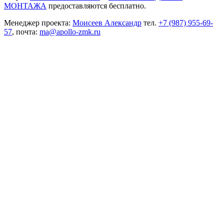
МОНТАЖА
предоставляются бесплатно.
Менеджер проекта:
Моисеев Александр
тел.
+7 (987) 955-69-
57
, почта:
ma@apollo-zmk.ru