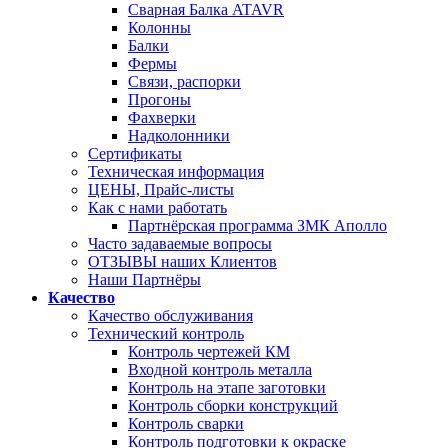
Сварная Балка ATAVR
Колонны
Балки
Фермы
Связи, распорки
Прогоны
Фахверки
Надколонники
Сертификаты
Техническая информация
ЦЕНЫ, Прайс-листы
Как с нами работать
Партнёрская программа ЗМК Аполло
Часто задаваемые вопросы
ОТЗЫВЫ наших Клиентов
Наши Партнёры
Качество
Качество обслуживания
Технический контроль
Контроль чертежей КМ
Входной контроль металла
Контроль на этапе заготовки
Контроль сборки конструкций
Контроль сварки
Контроль подготовки к окраске