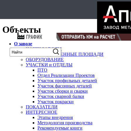
Select Language
▼
карта
Объекты
О заводе
НАШИ ЗАВОДЫ
ПРОИЗВОДСТВЕННЫЕ ПЛОЩАДИ
ОБОРУДОВАНИЕ
УЧАСТКИ и ОТДЕЛЫ
ПТО
Отдел Реализации Проектов
Участок профильных деталей
Участок фасонных деталей
Участок сборки и сварки
Участок сварной балки
Участок покраски
ПОКАЗАТЕЛИ
ИНТЕРЕСНОЕ
Этапы внедрения
Методология производства
Рекомендуемые книги