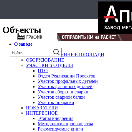
Select Language
▼
карта
Объекты
О заводе
НАШИ ЗАВОДЫ
ПРОИЗВОДСТВЕННЫЕ ПЛОЩАДИ
ОБОРУДОВАНИЕ
УЧАСТКИ и ОТДЕЛЫ
ПТО
Отдел Реализации Проектов
Участок профильных деталей
Участок фасонных деталей
Участок сборки и сварки
Участок сварной балки
Участок покраски
ПОКАЗАТЕЛИ
ИНТЕРЕСНОЕ
Этапы внедрения
Методология производства
Рекомендуемые книги