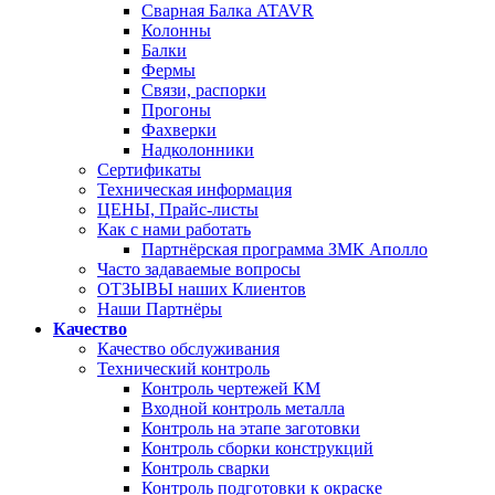
Сварная Балка ATAVR
Колонны
Балки
Фермы
Связи, распорки
Прогоны
Фахверки
Надколонники
Сертификаты
Техническая информация
ЦЕНЫ, Прайс-листы
Как с нами работать
Партнёрская программа ЗМК Аполло
Часто задаваемые вопросы
ОТЗЫВЫ наших Клиентов
Наши Партнёры
Качество
Качество обслуживания
Технический контроль
Контроль чертежей КМ
Входной контроль металла
Контроль на этапе заготовки
Контроль сборки конструкций
Контроль сварки
Контроль подготовки к окраске