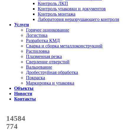
Контроль ЛКП
Контроль упаковки и документов
Контроль монтажа
Лаборатория неразрушающего контроля
Услуги
Горячее оцинкование
Логистика
Разработка КМД
Сварка и сборка металлоконструкций
Распиловка
Плазменная резка
Сверление отверстий
Вальцевание
Дробеструйная обработка
Покраска
Маркировка и упаковка
Объекты
Новости
Контакты
Счетчик количества
отгруженных тонн
14584
с начала года
774
с начала месяца