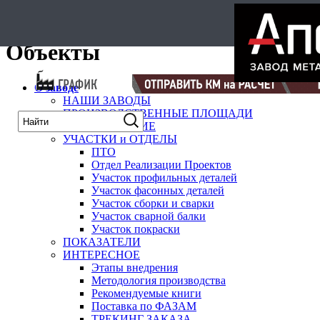
карта
Объекты
О заводе
НАШИ ЗАВОДЫ
ПРОИЗВОДСТВЕННЫЕ ПЛОЩАДИ
ОБОРУДОВАНИЕ
УЧАСТКИ и ОТДЕЛЫ
ПТО
Отдел Реализации Проектов
Участок профильных деталей
Участок фасонных деталей
Участок сборки и сварки
Участок сварной балки
Участок покраски
ПОКАЗАТЕЛИ
ИНТЕРЕСНОЕ
Этапы внедрения
Методология производства
Рекомендуемые книги
Поставка по ФАЗАМ
ТРЕКИНГ ЗАКАЗА