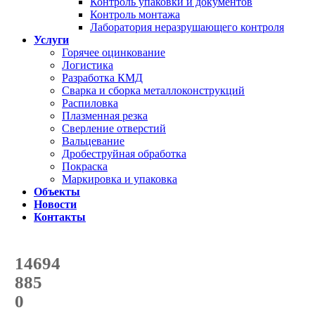
Контроль упаковки и документов
Контроль монтажа
Лаборатория неразрушающего контроля
Услуги
Горячее оцинкование
Логистика
Разработка КМД
Сварка и сборка металлоконструкций
Распиловка
Плазменная резка
Сверление отверстий
Вальцевание
Дробеструйная обработка
Покраска
Маркировка и упаковка
Объекты
Новости
Контакты
Счетчик количества
отгруженных тонн
14694
с начала года
885
с начала месяца
0
с начала недели