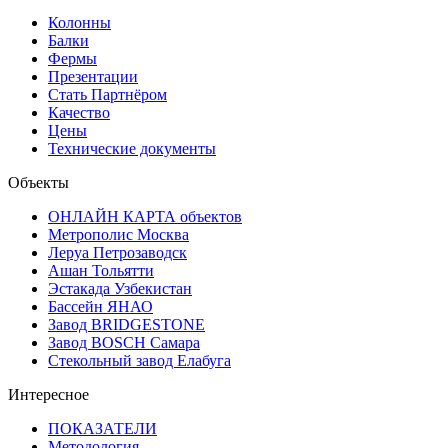
Колонны
Балки
Фермы
Презентации
Стать Партнёром
Качество
Цены
Технические документы
Объекты
ОНЛАЙН КАРТА объектов
Метрополис Москва
Леруа Петрозаводск
Ашан Тольятти
Эстакада Узбекистан
Бассейн ЯНАО
Завод BRIDGESTONE
Завод BOSCH Самара
Стекольный завод Елабуга
Интересное
ПОКАЗАТЕЛИ
Методология