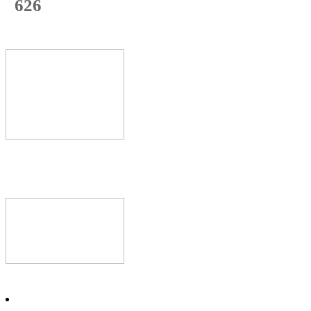
626
с начала недели
68
%
Текущая
загрузка
Новое видео