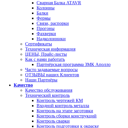
Сварная Балка ATAVR
Колонны
Балки
Фермы
Связи, распорки
Прогоны
Фахверки
Надколонники
Сертификаты
Техническая информация
ЦЕНЫ, Прайс-листы
Как с нами работать
Партнёрская программа ЗМК Аполло
Часто задаваемые вопросы
ОТЗЫВЫ наших Клиентов
Наши Партнёры
Качество
Качество обслуживания
Технический контроль
Контроль чертежей КМ
Входной контроль металла
Контроль на этапе заготовки
Контроль сборки конструкций
Контроль сварки
Контроль подготовки к окраске