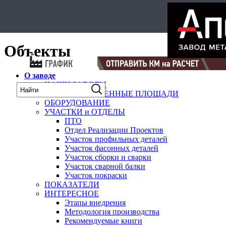
Select Language
▼
карта
Объекты
О заводе
НАШИ ЗАВОДЫ
ПРОИЗВОДСТВЕННЫЕ ПЛОЩАДИ
ОБОРУДОВАНИЕ
УЧАСТКИ и ОТДЕЛЫ
ПТО
Отдел Реализации Проектов
Участок профильных деталей
Участок фасонных деталей
Участок сборки и сварки
Участок сварной балки
Участок покраски
ПОКАЗАТЕЛИ
ИНТЕРЕСНОЕ
Этапы внедрения
Методология производства
Рекомендуемые книги