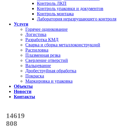
Контроль ЛКП
Контроль упаковки и документов
Контроль монтажа
Лаборатория неразрушающего контроля
Услуги
Горячее оцинкование
Логистика
Разработка КМД
Сварка и сборка металлоконструкций
Распиловка
Плазменная резка
Сверление отверстий
Вальцевание
Дробеструйная обработка
Покраска
Маркировка и упаковка
Объекты
Новости
Контакты
Счетчик количества
отгруженных тонн
14619
с начала года
808
с начала месяца