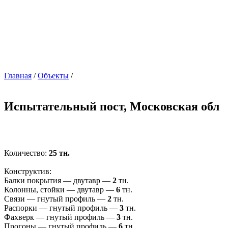
Главная
/
Объекты
/
Испытательный пост, Московская обл
Количество:
25 тн.
Конструктив:
Балки покрытия — двутавр —
2
тн.
Колонны, стойки — двутавр —
6
тн.
Связи — гнутый профиль —
2
тн.
Распорки — гнутый профиль —
3
тн.
Фахверк — гнутый профиль —
3
тн.
Прогоны — гнутый профиль —
6
тн.