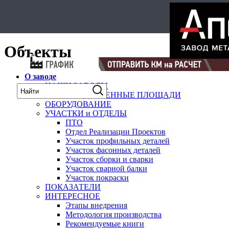
Select Language
▼
карта
Объекты
О заводе
НАШИ ЗАВОДЫ
ПРОИЗВОДСТВЕННЫЕ ПЛОЩАДИ
ОБОРУДОВАНИЕ
УЧАСТКИ и ОТДЕЛЫ
ПТО
Отдел Реализации Проектов
Участок профильных деталей
Участок фасонных деталей
Участок сборки и сварки
Участок сварной балки
Участок покраски
ПОКАЗАТЕЛИ
ИНТЕРЕСНОЕ
Этапы внедрения
Методология производства
Рекомендуемые книги