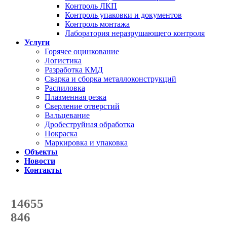
Контроль ЛКП
Контроль упаковки и документов
Контроль монтажа
Лаборатория неразрушающего контроля
Услуги
Горячее оцинкование
Логистика
Разработка КМД
Сварка и сборка металлоконструкций
Распиловка
Плазменная резка
Сверление отверстий
Вальцевание
Дробеструйная обработка
Покраска
Маркировка и упаковка
Объекты
Новости
Контакты
Счетчик количества
отгруженных тонн
14655
с начала года
846
с начала месяца