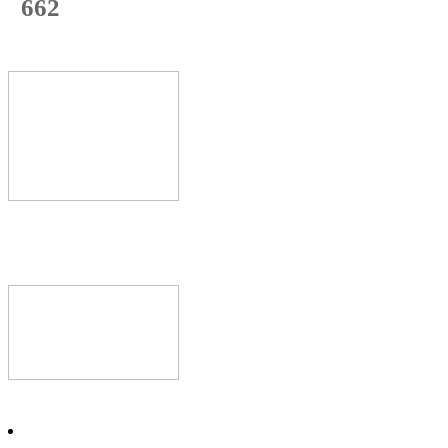
662
с начала недели
71
%
Текущая
загрузка
Новое видео