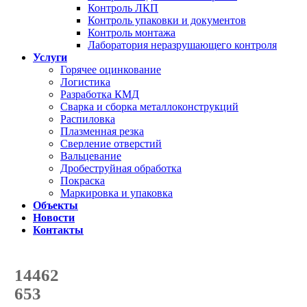
Контроль ЛКП
Контроль упаковки и документов
Контроль монтажа
Лаборатория неразрушающего контроля
Услуги
Горячее оцинкование
Логистика
Разработка КМД
Сварка и сборка металлоконструкций
Распиловка
Плазменная резка
Сверление отверстий
Вальцевание
Дробеструйная обработка
Покраска
Маркировка и упаковка
Объекты
Новости
Контакты
Счетчик количества
отгруженных тонн
14462
с начала года
653
с начала месяца