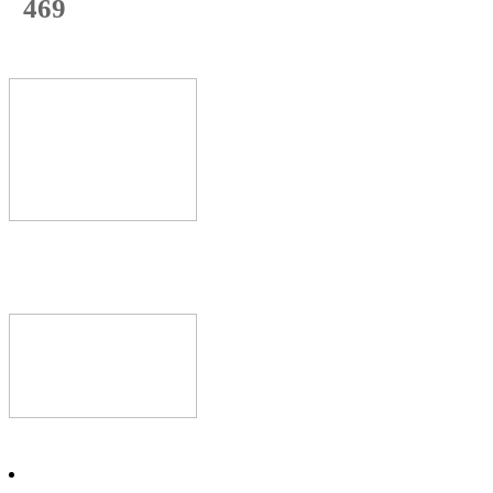
469
с начала недели
70
%
Текущая
загрузка
Новое видео