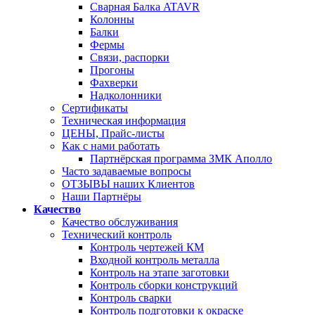
Сварная Балка ATAVR
Колонны
Балки
Фермы
Связи, распорки
Прогоны
Фахверки
Надколонники
Сертификаты
Техническая информация
ЦЕНЫ, Прайс-листы
Как с нами работать
Партнёрская программа ЗМК Аполло
Часто задаваемые вопросы
ОТЗЫВЫ наших Клиентов
Наши Партнёры
Качество
Качество обслуживания
Технический контроль
Контроль чертежей КМ
Входной контроль металла
Контроль на этапе заготовки
Контроль сборки конструкций
Контроль сварки
Контроль подготовки к окраске