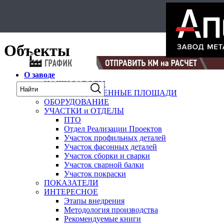
Select Language
▼
карта
Объекты
О заводе
НАШИ ЗАВОДЫ
ПРОИЗВОДСТВЕННЫЕ ПЛОЩАДИ
ОБОРУДОВАНИЕ
УЧАСТКИ и ОТДЕЛЫ
ПТО
Отдел Реализации Проектов
Участок профильных деталей
Участок фасонных деталей
Участок сборки и сварки
Участок сварной балки
Участок покраски
ПОКАЗАТЕЛИ
ИНТЕРЕСНОЕ
Этапы внедрения
Методология производства
Рекомендуемые книги