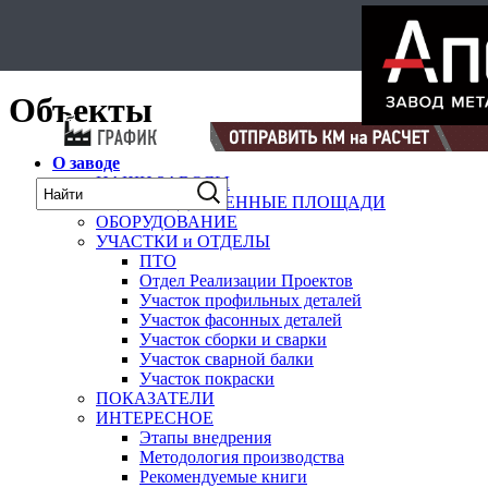
Select Language
▼
карта
Объекты
О заводе
НАШИ ЗАВОДЫ
ПРОИЗВОДСТВЕННЫЕ ПЛОЩАДИ
ОБОРУДОВАНИЕ
УЧАСТКИ и ОТДЕЛЫ
ПТО
Отдел Реализации Проектов
Участок профильных деталей
Участок фасонных деталей
Участок сборки и сварки
Участок сварной балки
Участок покраски
ПОКАЗАТЕЛИ
ИНТЕРЕСНОЕ
Этапы внедрения
Методология производства
Рекомендуемые книги