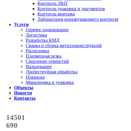
Контроль ЛКП
Контроль упаковки и документов
Контроль монтажа
Лаборатория неразрушающего контроля
Услуги
Горячее оцинкование
Логистика
Разработка КМД
Сварка и сборка металлоконструкций
Распиловка
Плазменная резка
Сверление отверстий
Вальцевание
Дробеструйная обработка
Покраска
Маркировка и упаковка
Объекты
Новости
Контакты
Счетчик количества
отгруженных тонн
14501
с начала года
690
с начала месяца