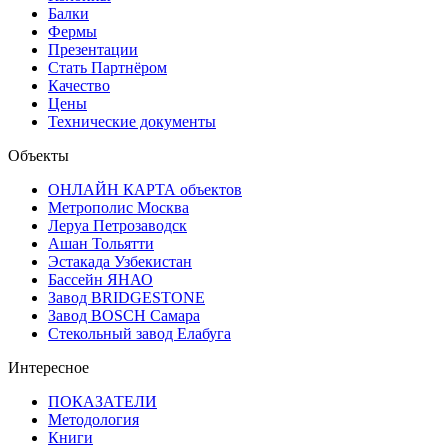
Балки
Фермы
Презентации
Стать Партнёром
Качество
Цены
Технические документы
Объекты
ОНЛАЙН КАРТА объектов
Метрополис Москва
Леруа Петрозаводск
Ашан Тольятти
Эстакада Узбекистан
Бассейн ЯНАО
Завод BRIDGESTONE
Завод BOSCH Самара
Стекольный завод Елабуга
Интересное
ПОКАЗАТЕЛИ
Методология
Книги