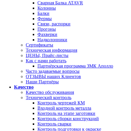
Сварная Балка ATAVR
Колонны
Балки
Фермы
Связи, распорки
Прогоны
Фахверки
Надколонники
Сертификаты
Техническая информация
ЦЕНЫ, Прайс-листы
Как с нами работать
Партнёрская программа ЗМК Аполло
Часто задаваемые вопросы
ОТЗЫВЫ наших Клиентов
Наши Партнёры
Качество
Качество обслуживания
Технический контроль
Контроль чертежей КМ
Входной контроль металла
Контроль на этапе заготовки
Контроль сборки конструкций
Контроль сварки
Контроль подготовки к окраске