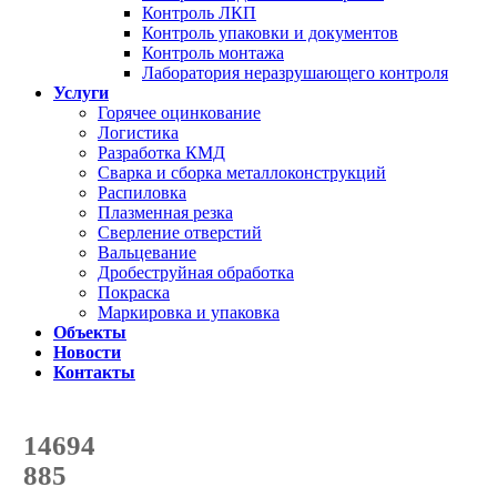
Контроль ЛКП
Контроль упаковки и документов
Контроль монтажа
Лаборатория неразрушающего контроля
Услуги
Горячее оцинкование
Логистика
Разработка КМД
Сварка и сборка металлоконструкций
Распиловка
Плазменная резка
Сверление отверстий
Вальцевание
Дробеструйная обработка
Покраска
Маркировка и упаковка
Объекты
Новости
Контакты
Счетчик количества
отгруженных тонн
14694
с начала года
885
с начала месяца