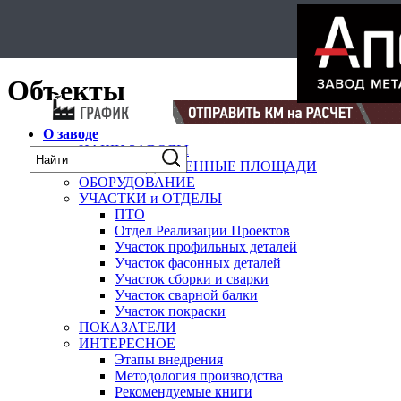
Select Language
▼
карта
Объекты
О заводе
НАШИ ЗАВОДЫ
ПРОИЗВОДСТВЕННЫЕ ПЛОЩАДИ
ОБОРУДОВАНИЕ
УЧАСТКИ и ОТДЕЛЫ
ПТО
Отдел Реализации Проектов
Участок профильных деталей
Участок фасонных деталей
Участок сборки и сварки
Участок сварной балки
Участок покраски
ПОКАЗАТЕЛИ
ИНТЕРЕСНОЕ
Этапы внедрения
Методология производства
Рекомендуемые книги