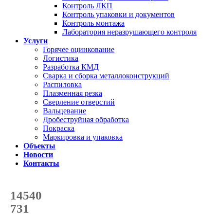
Контроль ЛКП
Контроль упаковки и документов
Контроль монтажа
Лаборатория неразрушающего контроля
Услуги
Горячее оцинкование
Логистика
Разработка КМД
Сварка и сборка металлоконструкций
Распиловка
Плазменная резка
Сверление отверстий
Вальцевание
Дробеструйная обработка
Покраска
Маркировка и упаковка
Объекты
Новости
Контакты
Счетчик количества
отгруженных тонн
14540
с начала года
731
с начала месяца