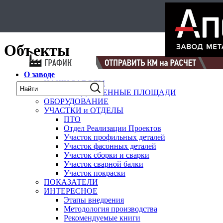
Select Language
▼
карта
Объекты
О заводе
НАШИ ЗАВОДЫ
ПРОИЗВОДСТВЕННЫЕ ПЛОЩАДИ
ОБОРУДОВАНИЕ
УЧАСТКИ и ОТДЕЛЫ
ПТО
Отдел Реализации Проектов
Участок профильных деталей
Участок фасонных деталей
Участок сборки и сварки
Участок сварной балки
Участок покраски
ПОКАЗАТЕЛИ
ИНТЕРЕСНОЕ
Этапы внедрения
Методология производства
Рекомендуемые книги