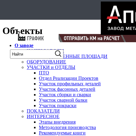
Select Language
▼
карта
Объекты
О заводе
НАШИ ЗАВОДЫ
ПРОИЗВОДСТВЕННЫЕ ПЛОЩАДИ
ОБОРУДОВАНИЕ
УЧАСТКИ и ОТДЕЛЫ
ПТО
Отдел Реализации Проектов
Участок профильных деталей
Участок фасонных деталей
Участок сборки и сварки
Участок сварной балки
Участок покраски
ПОКАЗАТЕЛИ
ИНТЕРЕСНОЕ
Этапы внедрения
Методология производства
Рекомендуемые книги