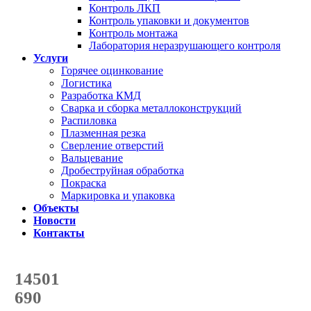
Контроль ЛКП
Контроль упаковки и документов
Контроль монтажа
Лаборатория неразрушающего контроля
Услуги
Горячее оцинкование
Логистика
Разработка КМД
Сварка и сборка металлоконструкций
Распиловка
Плазменная резка
Сверление отверстий
Вальцевание
Дробеструйная обработка
Покраска
Маркировка и упаковка
Объекты
Новости
Контакты
Счетчик количества
отгруженных тонн
14501
с начала года
690
с начала месяца