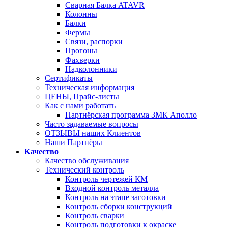
Сварная Балка ATAVR
Колонны
Балки
Фермы
Связи, распорки
Прогоны
Фахверки
Надколонники
Сертификаты
Техническая информация
ЦЕНЫ, Прайс-листы
Как с нами работать
Партнёрская программа ЗМК Аполло
Часто задаваемые вопросы
ОТЗЫВЫ наших Клиентов
Наши Партнёры
Качество
Качество обслуживания
Технический контроль
Контроль чертежей КМ
Входной контроль металла
Контроль на этапе заготовки
Контроль сборки конструкций
Контроль сварки
Контроль подготовки к окраске