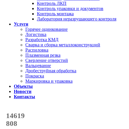
Контроль ЛКП
Контроль упаковки и документов
Контроль монтажа
Лаборатория неразрушающего контроля
Услуги
Горячее оцинкование
Логистика
Разработка КМД
Сварка и сборка металлоконструкций
Распиловка
Плазменная резка
Сверление отверстий
Вальцевание
Дробеструйная обработка
Покраска
Маркировка и упаковка
Объекты
Новости
Контакты
Счетчик количества
отгруженных тонн
14619
с начала года
808
с начала месяца