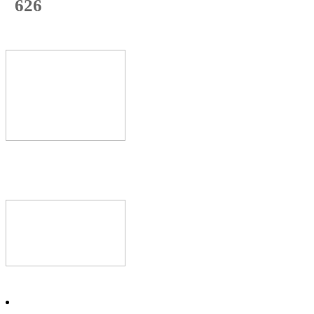
626
с начала недели
68
%
Текущая
загрузка
Новое видео