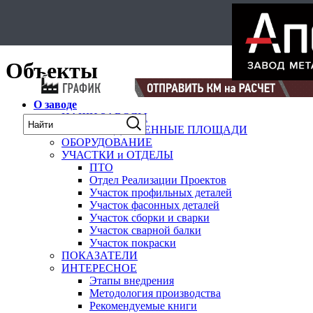
Select Language
▼
карта
Объекты
О заводе
НАШИ ЗАВОДЫ
ПРОИЗВОДСТВЕННЫЕ ПЛОЩАДИ
ОБОРУДОВАНИЕ
УЧАСТКИ и ОТДЕЛЫ
ПТО
Отдел Реализации Проектов
Участок профильных деталей
Участок фасонных деталей
Участок сборки и сварки
Участок сварной балки
Участок покраски
ПОКАЗАТЕЛИ
ИНТЕРЕСНОЕ
Этапы внедрения
Методология производства
Рекомендуемые книги