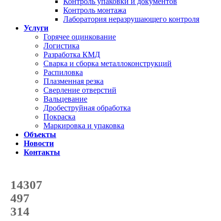
Контроль упаковки и документов
Контроль монтажа
Лаборатория неразрушающего контроля
Услуги
Горячее оцинкование
Логистика
Разработка КМД
Сварка и сборка металлоконструкций
Распиловка
Плазменная резка
Сверление отверстий
Вальцевание
Дробеструйная обработка
Покраска
Маркировка и упаковка
Объекты
Новости
Контакты
Счетчик количества
отгруженных тонн
14307
с начала года
497
с начала месяца
314
с начала недели