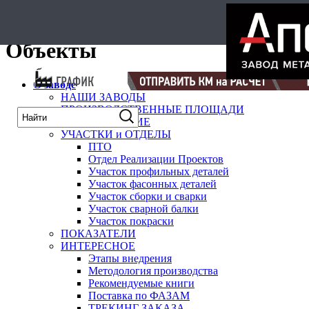
карта
Объекты
О заводе
НАШИ ЗАВОДЫ
ПРОИЗВОДСТВЕННЫЕ ПЛОЩАДИ
ОБОРУДОВАНИЕ
УЧАСТКИ и ОТДЕЛЫ
ПТО
Отдел Реализации Проектов
Участок профильных деталей
Участок фасонных деталей
Участок сборки и сварки
Участок сварной балки
Участок покраски
ПОКАЗАТЕЛИ
ИНТЕРЕСНОЕ
Этапы внедрения
Методология производства
Рекомендуемые книги
Поставка по ФАЗАМ
ТРЕКИНГ ЗАКАЗА