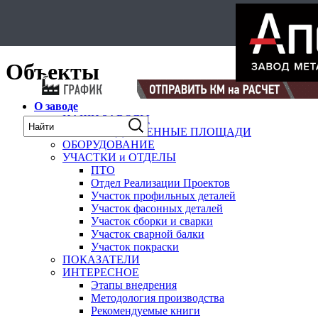
Select Language
▼
карта
Объекты
О заводе
НАШИ ЗАВОДЫ
ПРОИЗВОДСТВЕННЫЕ ПЛОЩАДИ
ОБОРУДОВАНИЕ
УЧАСТКИ и ОТДЕЛЫ
ПТО
Отдел Реализации Проектов
Участок профильных деталей
Участок фасонных деталей
Участок сборки и сварки
Участок сварной балки
Участок покраски
ПОКАЗАТЕЛИ
ИНТЕРЕСНОЕ
Этапы внедрения
Методология производства
Рекомендуемые книги