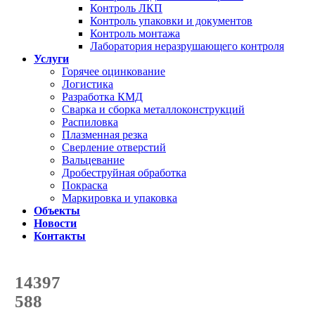
Контроль ЛКП
Контроль упаковки и документов
Контроль монтажа
Лаборатория неразрушающего контроля
Услуги
Горячее оцинкование
Логистика
Разработка КМД
Сварка и сборка металлоконструкций
Распиловка
Плазменная резка
Сверление отверстий
Вальцевание
Дробеструйная обработка
Покраска
Маркировка и упаковка
Объекты
Новости
Контакты
Счетчик количества
отгруженных тонн
14397
с начала года
588
с начала месяца