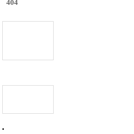
404
с начала недели
74
%
Текущая
загрузка
Новое видео