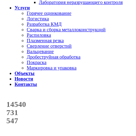
Лаборатория неразрушающего контроля
Услуги
Горячее оцинкование
Логистика
Разработка КМД
Сварка и сборка металлоконструкций
Распиловка
Плазменная резка
Сверление отверстий
Вальцевание
Дробеструйная обработка
Покраска
Маркировка и упаковка
Объекты
Новости
Контакты
Счетчик количества
отгруженных тонн
14540
с начала года
731
с начала месяца
547
с начала недели
69
%
Текущая