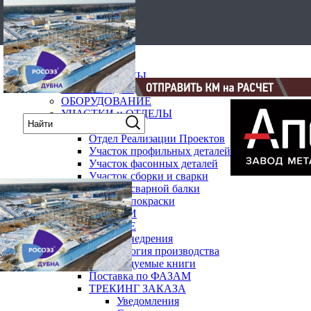
Select Language
▼
карта
О заводе
НАШИ ЗАВОДЫ
ПРОИЗВОДСТВЕННЫЕ ПЛОЩАДИ
ОБОРУДОВАНИЕ
УЧАСТКИ и ОТДЕЛЫ
ПТО
Отдел Реализации Проектов
Участок профильных деталей
Участок фасонных деталей
Участок сборки и сварки
Участок сварной балки
Участок покраски
ПОКАЗАТЕЛИ
ИНТЕРЕСНОЕ
Этапы внедрения
Методология производства
Рекомендуемые книги
Поставка по ФАЗАМ
ТРЕКИНГ ЗАКАЗА
Уведомления