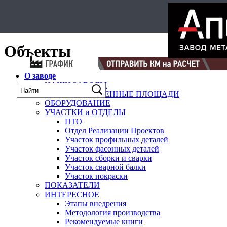
Select Language
▼
карта
Объекты
О заводе
НАШИ ЗАВОДЫ
ПРОИЗВОДСТВЕННЫЕ ПЛОЩАДИ
ОБОРУДОВАНИЕ
УЧАСТКИ и ОТДЕЛЫ
ПТО
Отдел Реализации Проектов
Участок профильных деталей
Участок фасонных деталей
Участок сборки и сварки
Участок сварной балки
Участок покраски
ПОКАЗАТЕЛИ
ИНТЕРЕСНОЕ
Этапы внедрения
Методология производства
Рекомендуемые книги