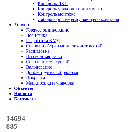
Контроль ЛКП
Контроль упаковки и документов
Контроль монтажа
Лаборатория неразрушающего контроля
Услуги
Горячее оцинкование
Логистика
Разработка КМД
Сварка и сборка металлоконструкций
Распиловка
Плазменная резка
Сверление отверстий
Вальцевание
Дробеструйная обработка
Покраска
Маркировка и упаковка
Объекты
Новости
Контакты
Счетчик количества
отгруженных тонн
14694
с начала года
885
с начала месяца