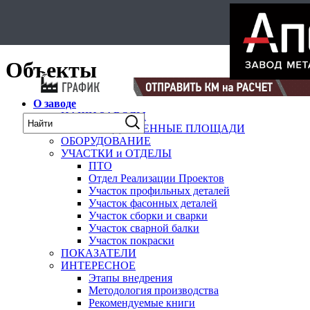
Select Language
▼
карта
Объекты
О заводе
НАШИ ЗАВОДЫ
ПРОИЗВОДСТВЕННЫЕ ПЛОЩАДИ
ОБОРУДОВАНИЕ
УЧАСТКИ и ОТДЕЛЫ
ПТО
Отдел Реализации Проектов
Участок профильных деталей
Участок фасонных деталей
Участок сборки и сварки
Участок сварной балки
Участок покраски
ПОКАЗАТЕЛИ
ИНТЕРЕСНОЕ
Этапы внедрения
Методология производства
Рекомендуемые книги