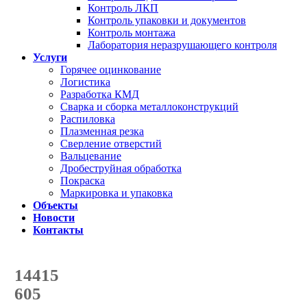
Контроль ЛКП
Контроль упаковки и документов
Контроль монтажа
Лаборатория неразрушающего контроля
Услуги
Горячее оцинкование
Логистика
Разработка КМД
Сварка и сборка металлоконструкций
Распиловка
Плазменная резка
Сверление отверстий
Вальцевание
Дробеструйная обработка
Покраска
Маркировка и упаковка
Объекты
Новости
Контакты
Счетчик количества
отгруженных тонн
14415
с начала года
605
с начала месяца