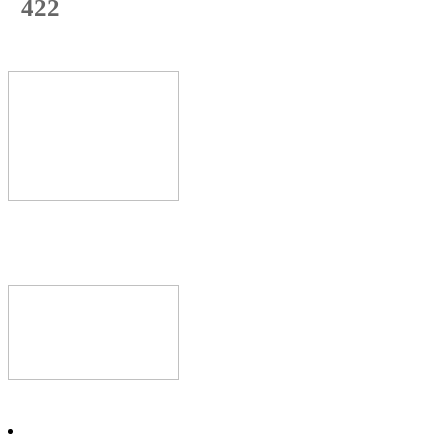
422
с начала недели
65
%
Текущая
загрузка
Новое видео