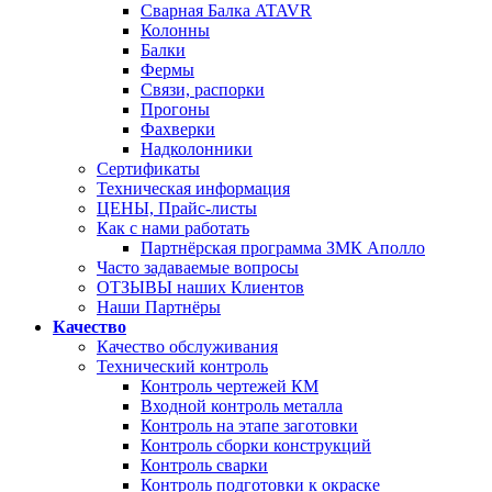
Сварная Балка ATAVR
Колонны
Балки
Фермы
Связи, распорки
Прогоны
Фахверки
Надколонники
Сертификаты
Техническая информация
ЦЕНЫ, Прайс-листы
Как с нами работать
Партнёрская программа ЗМК Аполло
Часто задаваемые вопросы
ОТЗЫВЫ наших Клиентов
Наши Партнёры
Качество
Качество обслуживания
Технический контроль
Контроль чертежей КМ
Входной контроль металла
Контроль на этапе заготовки
Контроль сборки конструкций
Контроль сварки
Контроль подготовки к окраске