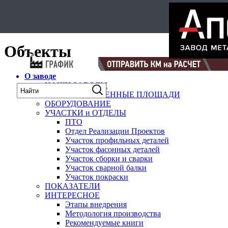
Select Language
▼
карта
Объекты
О заводе
НАШИ ЗАВОДЫ
ПРОИЗВОДСТВЕННЫЕ ПЛОЩАДИ
ОБОРУДОВАНИЕ
УЧАСТКИ и ОТДЕЛЫ
ПТО
Отдел Реализации Проектов
Участок профильных деталей
Участок фасонных деталей
Участок сборки и сварки
Участок сварной балки
Участок покраски
ПОКАЗАТЕЛИ
ИНТЕРЕСНОЕ
Этапы внедрения
Методология производства
Рекомендуемые книги