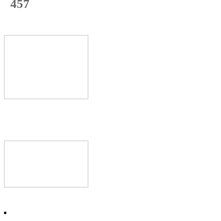
457
с начала недели
69
%
Текущая
загрузка
Новое видео