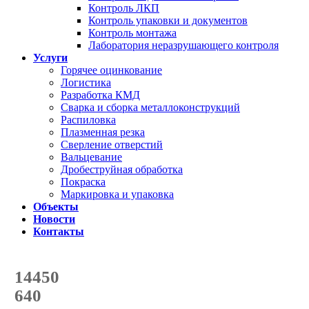
Контроль ЛКП
Контроль упаковки и документов
Контроль монтажа
Лаборатория неразрушающего контроля
Услуги
Горячее оцинкование
Логистика
Разработка КМД
Сварка и сборка металлоконструкций
Распиловка
Плазменная резка
Сверление отверстий
Вальцевание
Дробеструйная обработка
Покраска
Маркировка и упаковка
Объекты
Новости
Контакты
Счетчик количества
отгруженных тонн
14450
с начала года
640
с начала месяца