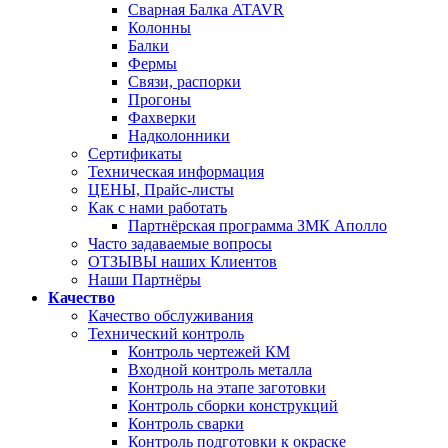
Сварная Балка ATAVR
Колонны
Балки
Фермы
Связи, распорки
Прогоны
Фахверки
Надколонники
Сертификаты
Техническая информация
ЦЕНЫ, Прайс-листы
Как с нами работать
Партнёрская программа ЗМК Аполло
Часто задаваемые вопросы
ОТЗЫВЫ наших Клиентов
Наши Партнёры
Качество
Качество обслуживания
Технический контроль
Контроль чертежей КМ
Входной контроль металла
Контроль на этапе заготовки
Контроль сборки конструкций
Контроль сварки
Контроль подготовки к окраске