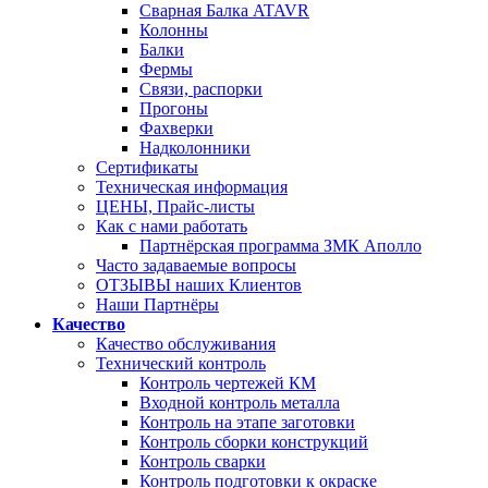
Сварная Балка ATAVR
Колонны
Балки
Фермы
Связи, распорки
Прогоны
Фахверки
Надколонники
Сертификаты
Техническая информация
ЦЕНЫ, Прайс-листы
Как с нами работать
Партнёрская программа ЗМК Аполло
Часто задаваемые вопросы
ОТЗЫВЫ наших Клиентов
Наши Партнёры
Качество
Качество обслуживания
Технический контроль
Контроль чертежей КМ
Входной контроль металла
Контроль на этапе заготовки
Контроль сборки конструкций
Контроль сварки
Контроль подготовки к окраске