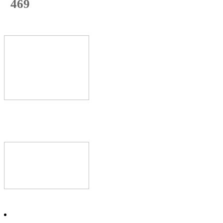
469
с начала недели
70
%
Текущая
загрузка