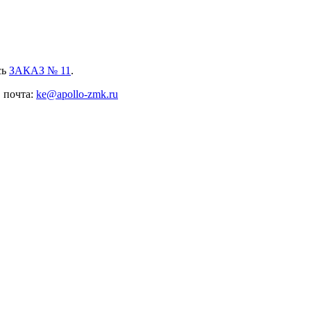
сь
ЗАКАЗ № 11
.
, почта:
ke@apollo-zmk.ru