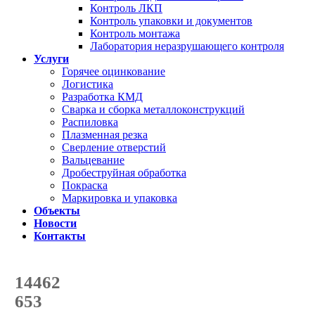
Контроль ЛКП
Контроль упаковки и документов
Контроль монтажа
Лаборатория неразрушающего контроля
Услуги
Горячее оцинкование
Логистика
Разработка КМД
Сварка и сборка металлоконструкций
Распиловка
Плазменная резка
Сверление отверстий
Вальцевание
Дробеструйная обработка
Покраска
Маркировка и упаковка
Объекты
Новости
Контакты
Счетчик количества
отгруженных тонн
14462
с начала года
653
с начала месяца