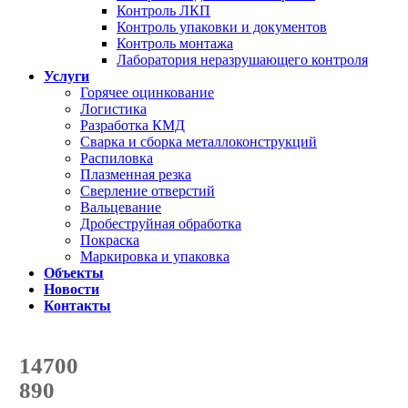
Контроль ЛКП
Контроль упаковки и документов
Контроль монтажа
Лаборатория неразрушающего контроля
Услуги
Горячее оцинкование
Логистика
Разработка КМД
Сварка и сборка металлоконструкций
Распиловка
Плазменная резка
Сверление отверстий
Вальцевание
Дробеструйная обработка
Покраска
Маркировка и упаковка
Объекты
Новости
Контакты
Счетчик количества
отгруженных тонн
14700
с начала года
890
с начала месяца