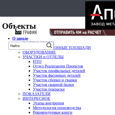
Select Language
▼
карта
Объекты
О заводе
НАШИ ЗАВОДЫ
ПРОИЗВОДСТВЕННЫЕ ПЛОЩАДИ
ОБОРУДОВАНИЕ
УЧАСТКИ и ОТДЕЛЫ
ПТО
Отдел Реализации Проектов
Участок профильных деталей
Участок фасонных деталей
Участок сборки и сварки
Участок сварной балки
Участок покраски
ПОКАЗАТЕЛИ
ИНТЕРЕСНОЕ
Этапы внедрения
Методология производства
Рекомендуемые книги