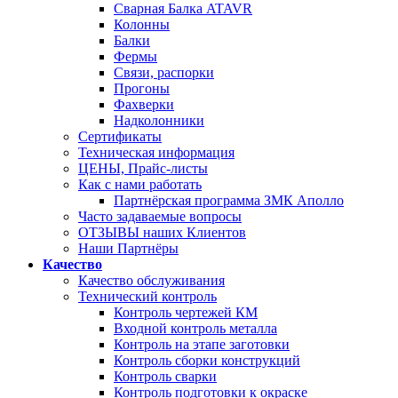
Сварная Балка ATAVR
Колонны
Балки
Фермы
Связи, распорки
Прогоны
Фахверки
Надколонники
Сертификаты
Техническая информация
ЦЕНЫ, Прайс-листы
Как с нами работать
Партнёрская программа ЗМК Аполло
Часто задаваемые вопросы
ОТЗЫВЫ наших Клиентов
Наши Партнёры
Качество
Качество обслуживания
Технический контроль
Контроль чертежей КМ
Входной контроль металла
Контроль на этапе заготовки
Контроль сборки конструкций
Контроль сварки
Контроль подготовки к окраске