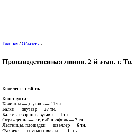
Главная
/
Объекты
/
Производственная линия. 2-й этап. г. Т
Количество:
60 тн.
Конструктив:
Колонны — двутавр —
11
тн.
Балки — двутавр —
37
тн.
Балки - сварной двутавр —
1
тн.
Ограждение — гнутый профиль —
3
тн.
Лестницы, площадки — швеллер —
6
тн.
Фахверк — гнутый профиль —
1
тн.