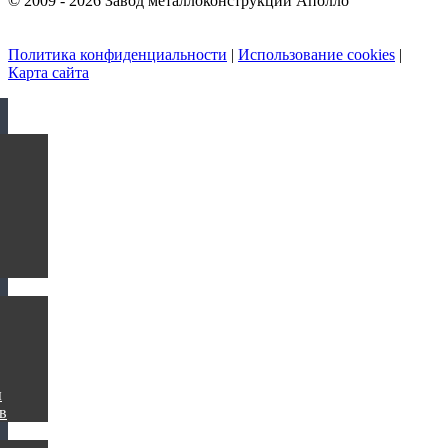
© 2009 - 2026 Завод металлоконструкций Аполло
Политика конфиденциальности
|
Использование cookies
|
Карта сайта
ы
в