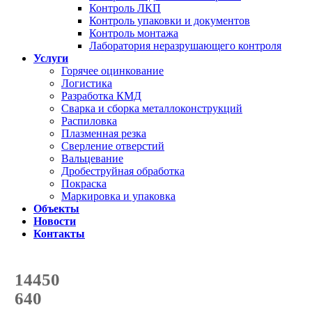
Контроль ЛКП
Контроль упаковки и документов
Контроль монтажа
Лаборатория неразрушающего контроля
Услуги
Горячее оцинкование
Логистика
Разработка КМД
Сварка и сборка металлоконструкций
Распиловка
Плазменная резка
Сверление отверстий
Вальцевание
Дробеструйная обработка
Покраска
Маркировка и упаковка
Объекты
Новости
Контакты
Счетчик количества
отгруженных тонн
14450
с начала года
640
с начала месяца