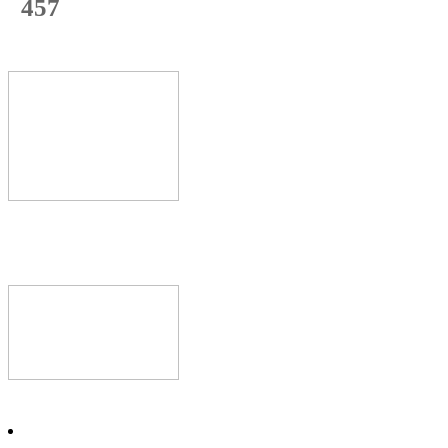
457
с начала недели
69
%
Текущая
загрузка
Новое видео