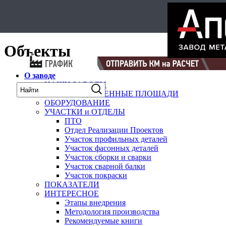
Select Language
▼
карта
Объекты
О заводе
НАШИ ЗАВОДЫ
ПРОИЗВОДСТВЕННЫЕ ПЛОЩАДИ
ОБОРУДОВАНИЕ
УЧАСТКИ и ОТДЕЛЫ
ПТО
Отдел Реализации Проектов
Участок профильных деталей
Участок фасонных деталей
Участок сборки и сварки
Участок сварной балки
Участок покраски
ПОКАЗАТЕЛИ
ИНТЕРЕСНОЕ
Этапы внедрения
Методология производства
Рекомендуемые книги