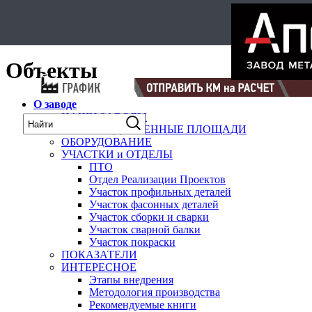
Select Language
▼
карта
Объекты
О заводе
НАШИ ЗАВОДЫ
ПРОИЗВОДСТВЕННЫЕ ПЛОЩАДИ
ОБОРУДОВАНИЕ
УЧАСТКИ и ОТДЕЛЫ
ПТО
Отдел Реализации Проектов
Участок профильных деталей
Участок фасонных деталей
Участок сборки и сварки
Участок сварной балки
Участок покраски
ПОКАЗАТЕЛИ
ИНТЕРЕСНОЕ
Этапы внедрения
Методология производства
Рекомендуемые книги