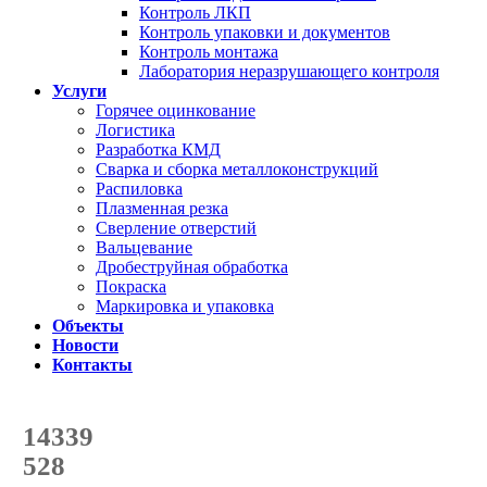
Контроль ЛКП
Контроль упаковки и документов
Контроль монтажа
Лаборатория неразрушающего контроля
Услуги
Горячее оцинкование
Логистика
Разработка КМД
Сварка и сборка металлоконструкций
Распиловка
Плазменная резка
Сверление отверстий
Вальцевание
Дробеструйная обработка
Покраска
Маркировка и упаковка
Объекты
Новости
Контакты
Счетчик количества
отгруженных тонн
14339
с начала года
528
с начала месяца