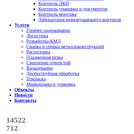
Контроль ЛКП
Контроль упаковки и документов
Контроль монтажа
Лаборатория неразрушающего контроля
Услуги
Горячее оцинкование
Логистика
Разработка КМД
Сварка и сборка металлоконструкций
Распиловка
Плазменная резка
Сверление отверстий
Вальцевание
Дробеструйная обработка
Покраска
Маркировка и упаковка
Объекты
Новости
Контакты
Счетчик количества
отгруженных тонн
14522
с начала года
712
с начала месяца