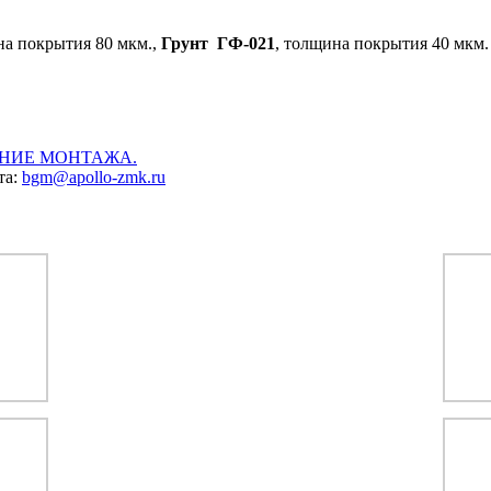
на покрытия 80 мкм.,
Грунт ГФ-021
, толщина покрытия 40 мкм.
НИЕ МОНТАЖА.
та:
bgm@apollo-zmk.ru