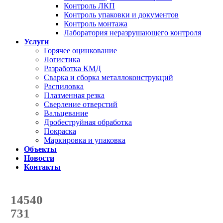
Контроль ЛКП
Контроль упаковки и документов
Контроль монтажа
Лаборатория неразрушающего контроля
Услуги
Горячее оцинкование
Логистика
Разработка КМД
Сварка и сборка металлоконструкций
Распиловка
Плазменная резка
Сверление отверстий
Вальцевание
Дробеструйная обработка
Покраска
Маркировка и упаковка
Объекты
Новости
Контакты
Счетчик количества
отгруженных тонн
14540
с начала года
731
с начала месяца