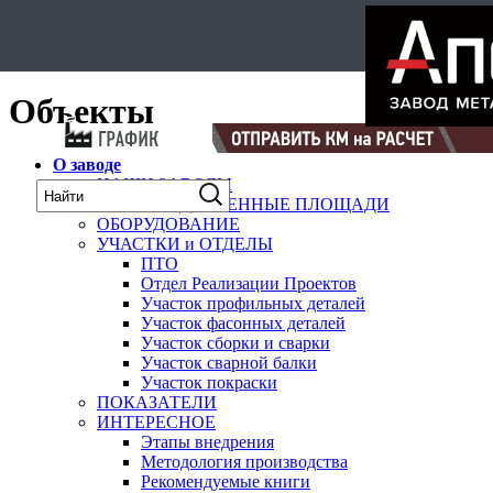
Select Language
▼
карта
Объекты
О заводе
НАШИ ЗАВОДЫ
ПРОИЗВОДСТВЕННЫЕ ПЛОЩАДИ
ОБОРУДОВАНИЕ
УЧАСТКИ и ОТДЕЛЫ
ПТО
Отдел Реализации Проектов
Участок профильных деталей
Участок фасонных деталей
Участок сборки и сварки
Участок сварной балки
Участок покраски
ПОКАЗАТЕЛИ
ИНТЕРЕСНОЕ
Этапы внедрения
Методология производства
Рекомендуемые книги