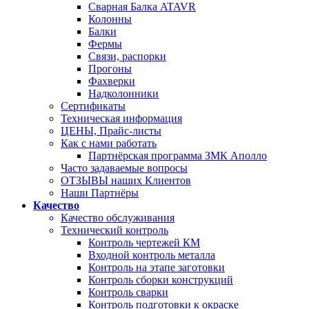
Сварная Балка ATAVR
Колонны
Балки
Фермы
Связи, распорки
Прогоны
Фахверки
Надколонники
Сертификаты
Техническая информация
ЦЕНЫ, Прайс-листы
Как с нами работать
Партнёрская программа ЗМК Аполло
Часто задаваемые вопросы
ОТЗЫВЫ наших Клиентов
Наши Партнёры
Качество
Качество обслуживания
Технический контроль
Контроль чертежей КМ
Входной контроль металла
Контроль на этапе заготовки
Контроль сборки конструкций
Контроль сварки
Контроль подготовки к окраске