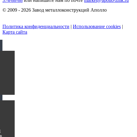
374-88-88
или напишите нам по почте
market@apollo-zmk.ru
© 2009 - 2026 Завод металлоконструкций Аполло
Политика конфиденциальности
|
Использование cookies
|
Карта сайта
ы
в