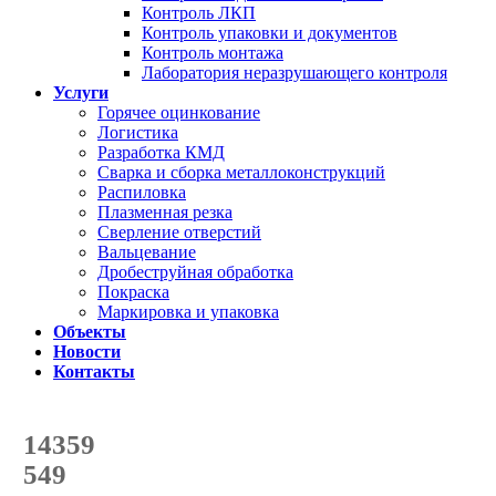
Контроль ЛКП
Контроль упаковки и документов
Контроль монтажа
Лаборатория неразрушающего контроля
Услуги
Горячее оцинкование
Логистика
Разработка КМД
Сварка и сборка металлоконструкций
Распиловка
Плазменная резка
Сверление отверстий
Вальцевание
Дробеструйная обработка
Покраска
Маркировка и упаковка
Объекты
Новости
Контакты
Счетчик количества
отгруженных тонн
14359
с начала года
549
с начала месяца