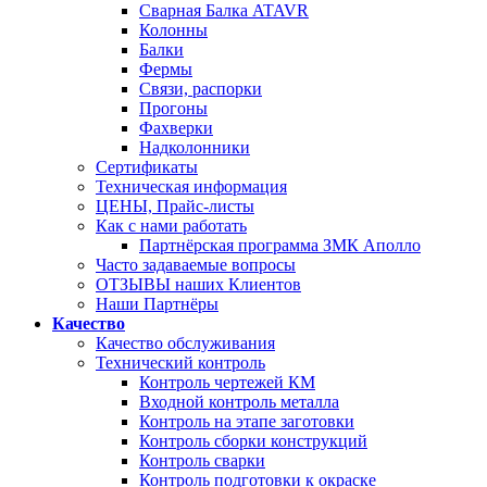
Сварная Балка ATAVR
Колонны
Балки
Фермы
Связи, распорки
Прогоны
Фахверки
Надколонники
Сертификаты
Техническая информация
ЦЕНЫ, Прайс-листы
Как с нами работать
Партнёрская программа ЗМК Аполло
Часто задаваемые вопросы
ОТЗЫВЫ наших Клиентов
Наши Партнёры
Качество
Качество обслуживания
Технический контроль
Контроль чертежей КМ
Входной контроль металла
Контроль на этапе заготовки
Контроль сборки конструкций
Контроль сварки
Контроль подготовки к окраске