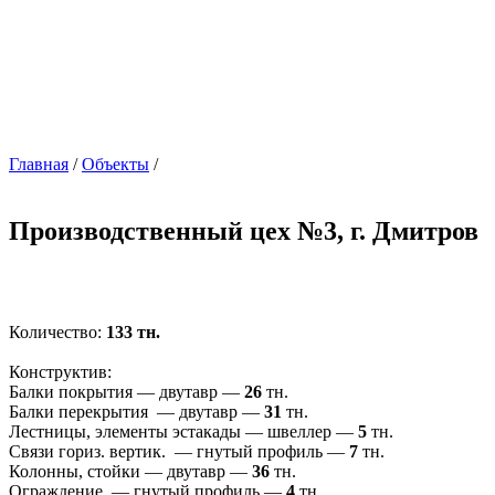
Главная
/
Объекты
/
Производственный цех №3, г. Дмитров
Количество:
133 тн.
Конструктив:
Балки покрытия — двутавр —
26
тн.
Балки перекрытия — двутавр —
31
тн.
Лестницы, элементы эстакады — швеллер —
5
тн.
Связи гориз. вертик. — гнутый профиль —
7
тн.
Колонны, стойки — двутавр —
36
тн.
Ограждение — гнутый профиль —
4
тн.