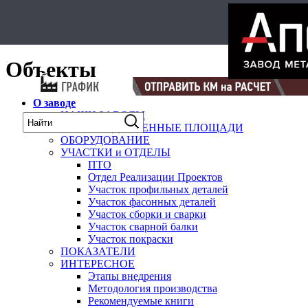
Select Language
▼
карта
Объекты
О заводе
НАШИ ЗАВОДЫ
ПРОИЗВОДСТВЕННЫЕ ПЛОЩАДИ
ОБОРУДОВАНИЕ
УЧАСТКИ и ОТДЕЛЫ
ПТО
Отдел Реализации Проектов
Участок профильных деталей
Участок фасонных деталей
Участок сборки и сварки
Участок сварной балки
Участок покраски
ПОКАЗАТЕЛИ
ИНТЕРЕСНОЕ
Этапы внедрения
Методология производства
Рекомендуемые книги