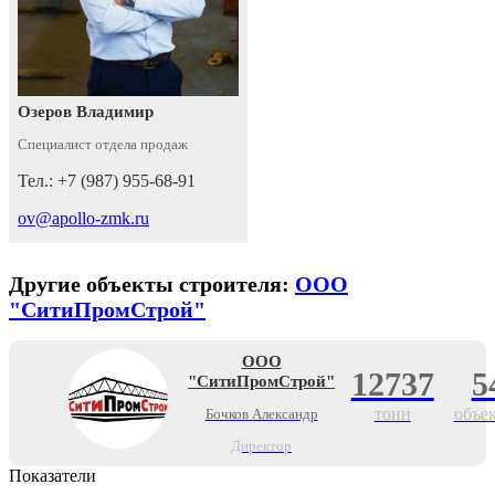
Озеров Владимир
Специалист отдела продаж
Тел.: +7 (987) 955-68-91
ov@apollo-zmk.ru
Другие объекты строителя:
ООО
"СитиПромСтрой"
ООО
12737
5
"СитиПромСтрой"
тонн
объе
Бочков Александр
Директор
Показатели