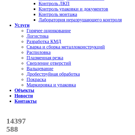
Контроль ЛКП
Контроль упаковки и документов
Контроль монтажа
Лаборатория неразрушающего контроля
Услуги
Горячее оцинкование
Логистика
Разработка КМД
Сварка и сборка металлоконструкций
Распиловка
Плазменная резка
Сверление отверстий
Вальцевание
Дробеструйная обработка
Покраска
Маркировка и упаковка
Объекты
Новости
Контакты
Счетчик количества
отгруженных тонн
14397
с начала года
588
с начала месяца