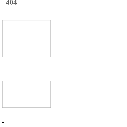
404
с начала недели
74
%
Текущая
загрузка
Новое видео