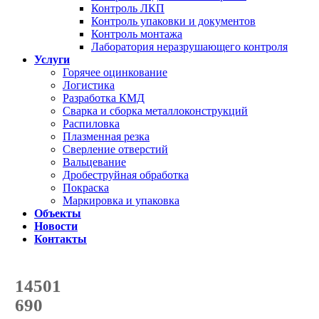
Контроль ЛКП
Контроль упаковки и документов
Контроль монтажа
Лаборатория неразрушающего контроля
Услуги
Горячее оцинкование
Логистика
Разработка КМД
Сварка и сборка металлоконструкций
Распиловка
Плазменная резка
Сверление отверстий
Вальцевание
Дробеструйная обработка
Покраска
Маркировка и упаковка
Объекты
Новости
Контакты
Счетчик количества
отгруженных тонн
14501
с начала года
690
с начала месяца