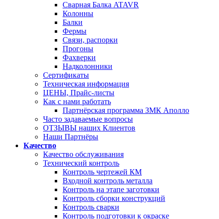
Сварная Балка ATAVR
Колонны
Балки
Фермы
Связи, распорки
Прогоны
Фахверки
Надколонники
Сертификаты
Техническая информация
ЦЕНЫ, Прайс-листы
Как с нами работать
Партнёрская программа ЗМК Аполло
Часто задаваемые вопросы
ОТЗЫВЫ наших Клиентов
Наши Партнёры
Качество
Качество обслуживания
Технический контроль
Контроль чертежей КМ
Входной контроль металла
Контроль на этапе заготовки
Контроль сборки конструкций
Контроль сварки
Контроль подготовки к окраске