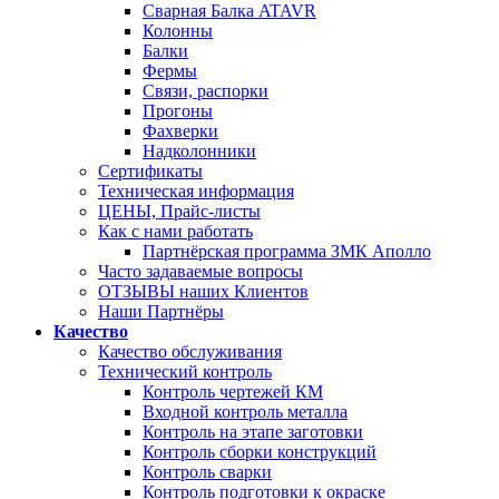
Сварная Балка ATAVR
Колонны
Балки
Фермы
Связи, распорки
Прогоны
Фахверки
Надколонники
Сертификаты
Техническая информация
ЦЕНЫ, Прайс-листы
Как с нами работать
Партнёрская программа ЗМК Аполло
Часто задаваемые вопросы
ОТЗЫВЫ наших Клиентов
Наши Партнёры
Качество
Качество обслуживания
Технический контроль
Контроль чертежей КМ
Входной контроль металла
Контроль на этапе заготовки
Контроль сборки конструкций
Контроль сварки
Контроль подготовки к окраске