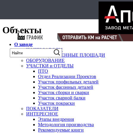
Select Language
▼
карта
Объекты
О заводе
НАШИ ЗАВОДЫ
ПРОИЗВОДСТВЕННЫЕ ПЛОЩАДИ
ОБОРУДОВАНИЕ
УЧАСТКИ и ОТДЕЛЫ
ПТО
Отдел Реализации Проектов
Участок профильных деталей
Участок фасонных деталей
Участок сборки и сварки
Участок сварной балки
Участок покраски
ПОКАЗАТЕЛИ
ИНТЕРЕСНОЕ
Этапы внедрения
Методология производства
Рекомендуемые книги