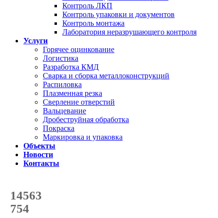
Контроль ЛКП
Контроль упаковки и документов
Контроль монтажа
Лаборатория неразрушающего контроля
Услуги
Горячее оцинкование
Логистика
Разработка КМД
Сварка и сборка металлоконструкций
Распиловка
Плазменная резка
Сверление отверстий
Вальцевание
Дробеструйная обработка
Покраска
Маркировка и упаковка
Объекты
Новости
Контакты
Счетчик количества
отгруженных тонн
14563
с начала года
754
с начала месяца