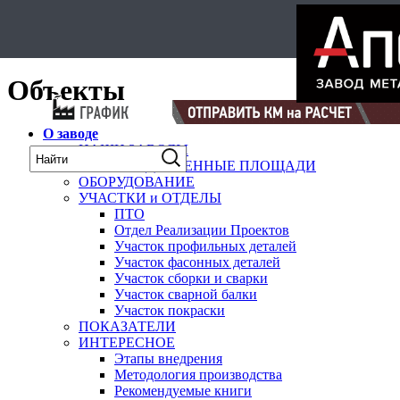
Select Language
▼
карта
Объекты
О заводе
НАШИ ЗАВОДЫ
ПРОИЗВОДСТВЕННЫЕ ПЛОЩАДИ
ОБОРУДОВАНИЕ
УЧАСТКИ и ОТДЕЛЫ
ПТО
Отдел Реализации Проектов
Участок профильных деталей
Участок фасонных деталей
Участок сборки и сварки
Участок сварной балки
Участок покраски
ПОКАЗАТЕЛИ
ИНТЕРЕСНОЕ
Этапы внедрения
Методология производства
Рекомендуемые книги