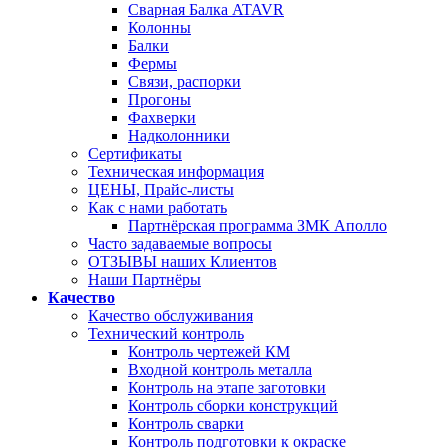
Сварная Балка ATAVR
Колонны
Балки
Фермы
Связи, распорки
Прогоны
Фахверки
Надколонники
Сертификаты
Техническая информация
ЦЕНЫ, Прайс-листы
Как с нами работать
Партнёрская программа ЗМК Аполло
Часто задаваемые вопросы
ОТЗЫВЫ наших Клиентов
Наши Партнёры
Качество
Качество обслуживания
Технический контроль
Контроль чертежей КМ
Входной контроль металла
Контроль на этапе заготовки
Контроль сборки конструкций
Контроль сварки
Контроль подготовки к окраске