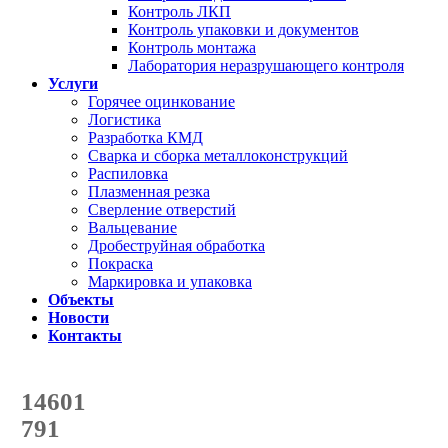
Контроль ЛКП
Контроль упаковки и документов
Контроль монтажа
Лаборатория неразрушающего контроля
Услуги
Горячее оцинкование
Логистика
Разработка КМД
Сварка и сборка металлоконструкций
Распиловка
Плазменная резка
Сверление отверстий
Вальцевание
Дробеструйная обработка
Покраска
Маркировка и упаковка
Объекты
Новости
Контакты
Счетчик количества
отгруженных тонн
14601
с начала года
791
с начала месяца