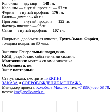
Колонны — двутавр —
148
тн.
Колонны — гнутый профиль —
57
тн.
Фермы — гнутый профиль -
176
тн.
Балки— двутавр -
40
тн.
Прогоны — гнутый профиль —
155
тн.
Фахвер- швеллер —
96
тн.
Связи — гнутый профиль —
107
тн.
Покрытие: дробеметная очистка,
Грунт-Эмаль Фарбен
,
толщина покрытия 80 мкм.
Заказчик:
Генеральный подрядчик.
КМД
: разработано собственными силами.
Монтажники:
монтаж силами заказчика.
Особенности
: нет.
Заказ:
повторный
.
Статус заказа: смотрите
ТРЕКИНГ
ЗАКАЗА
и
СОПРОВОЖДЕНИЕ МОНТАЖА.
Менеджер проекта:
Колобков Максим
, тел.
+7 (996) 620-68-70
,
почта:
km@apollo-zmk.ru