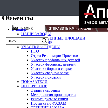
карта
Объекты
О заводе
НАШИ ЗАВОДЫ
ПРОИЗВОДСТВЕННЫЕ ПЛОЩАДИ
ОБОРУДОВАНИЕ
УЧАСТКИ и ОТДЕЛЫ
ПТО
Отдел Реализации Проектов
Участок профильных деталей
Участок фасонных деталей
Участок сборки и сварки
Участок сварной балки
Участок покраски
ПОКАЗАТЕЛИ
ИНТЕРЕСНОЕ
Этапы внедрения
Методология производства
Рекомендуемые книги
Поставка по ФАЗАМ
ТРЕКИНГ ЗАКАЗА