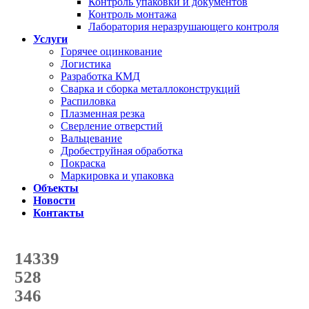
Контроль упаковки и документов
Контроль монтажа
Лаборатория неразрушающего контроля
Услуги
Горячее оцинкование
Логистика
Разработка КМД
Сварка и сборка металлоконструкций
Распиловка
Плазменная резка
Сверление отверстий
Вальцевание
Дробеструйная обработка
Покраска
Маркировка и упаковка
Объекты
Новости
Контакты
Счетчик количества
отгруженных тонн
14339
с начала года
528
с начала месяца
346
с начала недели