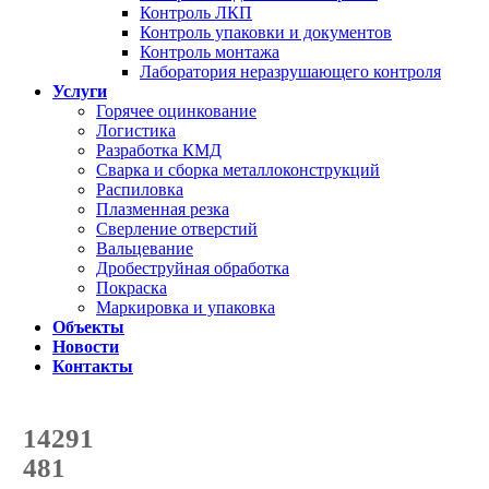
Контроль ЛКП
Контроль упаковки и документов
Контроль монтажа
Лаборатория неразрушающего контроля
Услуги
Горячее оцинкование
Логистика
Разработка КМД
Сварка и сборка металлоконструкций
Распиловка
Плазменная резка
Сверление отверстий
Вальцевание
Дробеструйная обработка
Покраска
Маркировка и упаковка
Объекты
Новости
Контакты
Счетчик количества
отгруженных тонн
14291
с начала года
481
с начала месяца