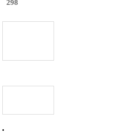
298
с начала недели
60
%
Текущая
загрузка