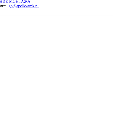
НИЕ МОНТАЖА.
очта:
go@apollo-zmk.ru