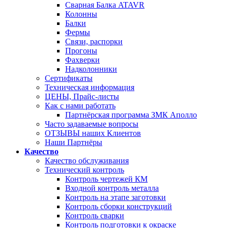
Сварная Балка ATAVR
Колонны
Балки
Фермы
Связи, распорки
Прогоны
Фахверки
Надколонники
Сертификаты
Техническая информация
ЦЕНЫ, Прайс-листы
Как с нами работать
Партнёрская программа ЗМК Аполло
Часто задаваемые вопросы
ОТЗЫВЫ наших Клиентов
Наши Партнёры
Качество
Качество обслуживания
Технический контроль
Контроль чертежей КМ
Входной контроль металла
Контроль на этапе заготовки
Контроль сборки конструкций
Контроль сварки
Контроль подготовки к окраске