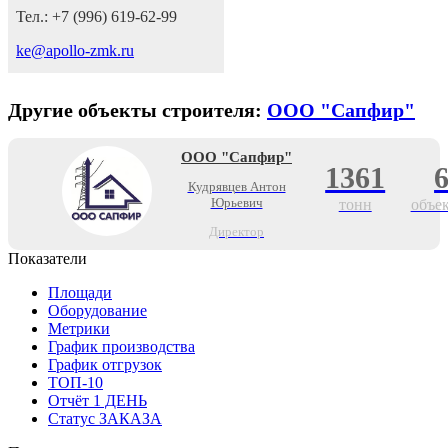
Тел.: +7 (996) 619-62-99
ke@apollo-zmk.ru
Другие объекты строителя:
ООО "Сапфир"
ООО "Сапфир"
1361
Кудрявцев Антон
Юрьевич
тонн
объе
Директор
Показатели
Площади
Оборудование
Метрики
График производства
График отгрузок
ТОП-10
Отчёт 1 ДЕНЬ
Статус ЗАКАЗА