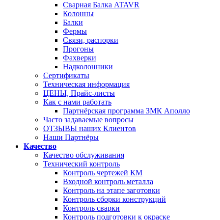
Сварная Балка ATAVR
Колонны
Балки
Фермы
Связи, распорки
Прогоны
Фахверки
Надколонники
Сертификаты
Техническая информация
ЦЕНЫ, Прайс-листы
Как с нами работать
Партнёрская программа ЗМК Аполло
Часто задаваемые вопросы
ОТЗЫВЫ наших Клиентов
Наши Партнёры
Качество
Качество обслуживания
Технический контроль
Контроль чертежей КМ
Входной контроль металла
Контроль на этапе заготовки
Контроль сборки конструкций
Контроль сварки
Контроль подготовки к окраске