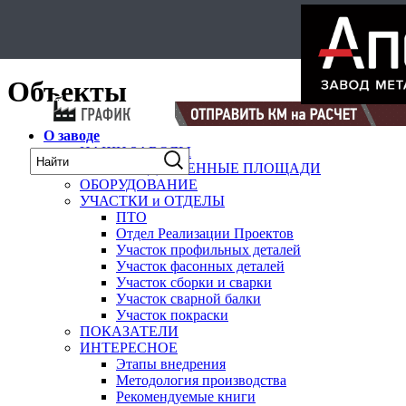
Select Language
▼
карта
Объекты
О заводе
НАШИ ЗАВОДЫ
ПРОИЗВОДСТВЕННЫЕ ПЛОЩАДИ
ОБОРУДОВАНИЕ
УЧАСТКИ и ОТДЕЛЫ
ПТО
Отдел Реализации Проектов
Участок профильных деталей
Участок фасонных деталей
Участок сборки и сварки
Участок сварной балки
Участок покраски
ПОКАЗАТЕЛИ
ИНТЕРЕСНОЕ
Этапы внедрения
Методология производства
Рекомендуемые книги