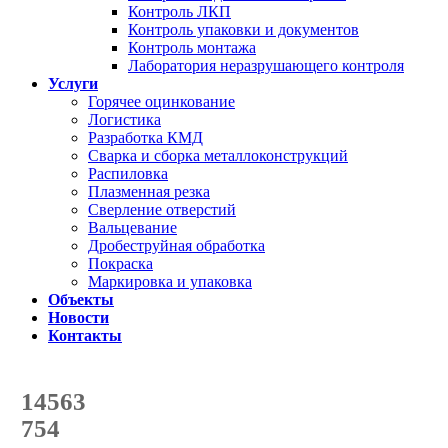
Контроль ЛКП
Контроль упаковки и документов
Контроль монтажа
Лаборатория неразрушающего контроля
Услуги
Горячее оцинкование
Логистика
Разработка КМД
Сварка и сборка металлоконструкций
Распиловка
Плазменная резка
Сверление отверстий
Вальцевание
Дробеструйная обработка
Покраска
Маркировка и упаковка
Объекты
Новости
Контакты
Счетчик количества
отгруженных тонн
14563
с начала года
754
с начала месяца