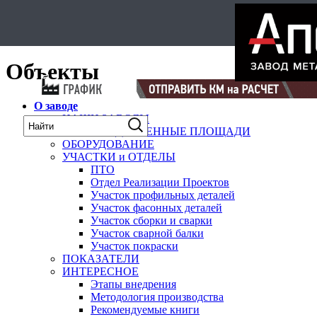
Select Language
▼
карта
Объекты
О заводе
НАШИ ЗАВОДЫ
ПРОИЗВОДСТВЕННЫЕ ПЛОЩАДИ
ОБОРУДОВАНИЕ
УЧАСТКИ и ОТДЕЛЫ
ПТО
Отдел Реализации Проектов
Участок профильных деталей
Участок фасонных деталей
Участок сборки и сварки
Участок сварной балки
Участок покраски
ПОКАЗАТЕЛИ
ИНТЕРЕСНОЕ
Этапы внедрения
Методология производства
Рекомендуемые книги