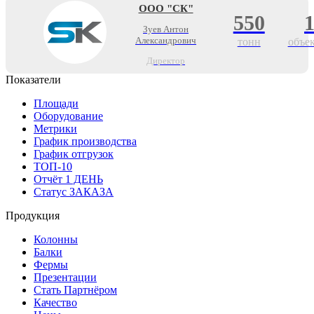
ООО "СК"
550
Зуев Антон
Александрович
тонн
объе
Директор
Показатели
Площади
Оборудование
Метрики
График производства
График отгрузок
ТОП-10
Отчёт 1 ДЕНЬ
Статус ЗАКАЗА
Продукция
Колонны
Балки
Фермы
Презентации
Стать Партнёром
Качество