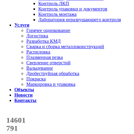
Контроль ЛКП
Контроль упаковки и документов
Контроль монтажа
Лаборатория неразрушающего контроля
Услуги
Горячее оцинкование
Логистика
Разработка КМД
Сварка и сборка металлоконструкций
Распиловка
Плазменная резка
Сверление отверстий
Вальцевание
Дробеструйная обработка
Покраска
Маркировка и упаковка
Объекты
Новости
Контакты
Счетчик количества
отгруженных тонн
14601
с начала года
791
с начала месяца