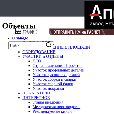
Select Language
▼
карта
Объекты
О заводе
НАШИ ЗАВОДЫ
ПРОИЗВОДСТВЕННЫЕ ПЛОЩАДИ
ОБОРУДОВАНИЕ
УЧАСТКИ и ОТДЕЛЫ
ПТО
Отдел Реализации Проектов
Участок профильных деталей
Участок фасонных деталей
Участок сборки и сварки
Участок сварной балки
Участок покраски
ПОКАЗАТЕЛИ
ИНТЕРЕСНОЕ
Этапы внедрения
Методология производства
Рекомендуемые книги