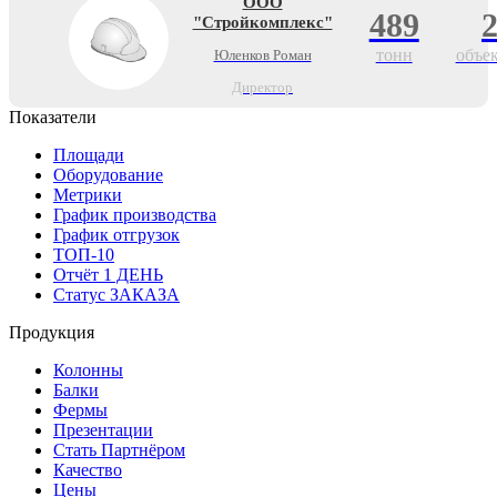
ООО
489
"Стройкомплекс"
тонн
объе
Юленков Роман
Директор
Показатели
Площади
Оборудование
Метрики
График производства
График отгрузок
ТОП-10
Отчёт 1 ДЕНЬ
Статус ЗАКАЗА
Продукция
Колонны
Балки
Фермы
Презентации
Стать Партнёром
Качество
Цены