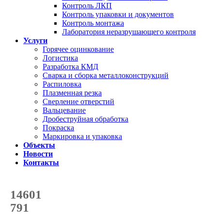
Контроль ЛКП
Контроль упаковки и документов
Контроль монтажа
Лаборатория неразрушающего контроля
Услуги
Горячее оцинкование
Логистика
Разработка КМД
Сварка и сборка металлоконструкций
Распиловка
Плазменная резка
Сверление отверстий
Вальцевание
Дробеструйная обработка
Покраска
Маркировка и упаковка
Объекты
Новости
Контакты
Счетчик количества
отгруженных тонн
14601
с начала года
791
с начала месяца