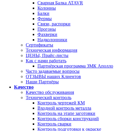
Сварная Балка ATAVR
Колонны
Балки
Фермы
Связи, распорки
Прогоны
Фахверки
Надколонники
Сертификаты
Техническая информация
ЦЕНЫ, Прайс-листы
Как с нами работать
Партнёрская программа ЗМК Аполло
Часто задаваемые вопросы
ОТЗЫВЫ наших Клиентов
Наши Партнёры
Качество
Качество обслуживания
Технический контроль
Контроль чертежей КМ
Входной контроль металла
Контроль на этапе заготовки
Контроль сборки конструкций
Контроль сварки
Контроль подготовки к окраске