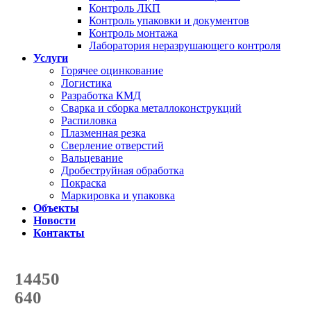
Контроль ЛКП
Контроль упаковки и документов
Контроль монтажа
Лаборатория неразрушающего контроля
Услуги
Горячее оцинкование
Логистика
Разработка КМД
Сварка и сборка металлоконструкций
Распиловка
Плазменная резка
Сверление отверстий
Вальцевание
Дробеструйная обработка
Покраска
Маркировка и упаковка
Объекты
Новости
Контакты
Счетчик количества
отгруженных тонн
14450
с начала года
640
с начала месяца