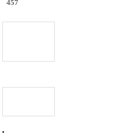
457
с начала недели
69
%
Текущая
загрузка
Новое видео