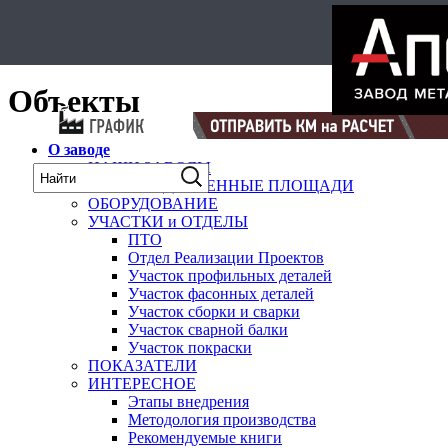
Select Language
▼
карта
Объекты
О заводе
НАШИ ЗАВОДЫ
ПРОИЗВОДСТВЕННЫЕ ПЛОЩАДИ
ОБОРУДОВАНИЕ
УЧАСТКИ и ОТДЕЛЫ
ПТО
Отдел Реализации Проектов
Участок профильных деталей
Участок фасонных деталей
Участок сборки и сварки
Участок сварной балки
Участок покраски
ПОКАЗАТЕЛИ
ИНТЕРЕСНОЕ
Этапы внедрения
Методология производства
Рекомендуемые книги